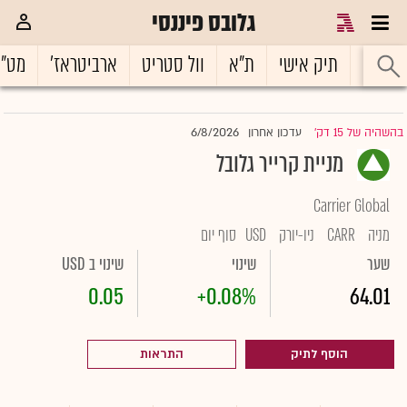
גלובס פיננסי
ראשי
תיק אישי
ת"א
וול סטריט
ארביטראז'
מט"
6/8/2026
בהשהיה של 15 דק'
עדכון אחרון
|
מניית קרייר גלובל
Carrier Global
מניה
CARR
ניו-יורק
USD
סוף יום
שער
שינוי
שינוי ב USD
0.05
+0.08%
64.01
הוסף לתיק
התראות