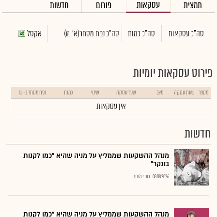
עסקאות
תמצית
פורום
חדשות
סה"כ עסקאות
סה"כ כמות
סה"כ נפח מסחר
(א' ₪)
אקסל
פירוט עסקאות יומיות
מספר
שעת עסקה
מצב
שער עסקה
שינוי
כמות
נפח מסחר ב- ₪
אין עסקאות
חדשות
מנהל ההשקעות שממליץ על מניה שהיא "כמו לקנות
בונקר"
08.08.2026
כתבי גלובס
מנהל ההשקעות שממליץ על מניה שהיא "כמו לקנות