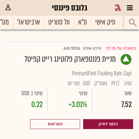
גלובס פיננסי
ראשי
תיק אישי
ת"א
וול סטריט
ארביטראז'
מט"
6/8/2026
בהשהיה של 15 דק'
עדכון אחרון
|
מניית פננטפארק פלוטינג רייט קפיטל
PennantPark Floating Rate Capi
מניה
PFLT
נאסד"ק
USD
סוף יום
שער
שינוי
שינוי ב USD
0.22
+3.01%
7.52
הוסף לתיק
התראות