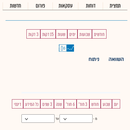
תמצית
דוחות
עסקאות
פורום
חדשות
חודשים
שבועות
ימים
שעות
15 דקות
3 דקות
השוואה
ניתוח
יום
שבוע
חודש
3 חוד'
6 חוד'
שנה
3 שנים
כל המידע
דינמי
מ -
עד