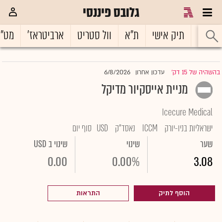
גלובס פיננסי
ראשי
תיק אישי
ת"א
וול סטריט
ארביטראז'
מט"
6/8/2026
בהשהיה של 15 דק'
עדכון אחרון
|
מניית אייסקיור מדיקל
Icecure Medical
ישראליות בניו-יורק
ICCM
נאסד"ק
USD
סוף יום
שער
שינוי
שינוי ב USD
0.00
0.00%
3.08
הוסף לתיק
התראות