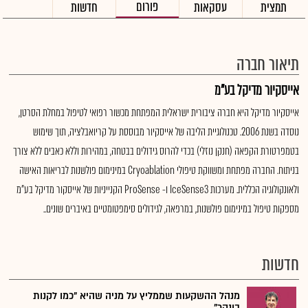
פורום
תמצית
עסקאות
חדשות
תיאור חברה
אייסקיור מדיקל בע"מ
אייסקיור מדיקל היא חברה ציבורית ישראלית המפתחת מכשור רפואי לטיפול במחלת הסרטן,
נוסדה בשנת 2006. טכנולוגיית הליבה של אייסקיור מבוססת על קריואבלציה, תוך שימוש
בטמפרטורת הקפאה (חנקן נוזלי) בכדי להרוס גידולים בבטחה, במהירות וללא כאבים ללא צורך
בניתוח. החברה מפתחת ומשווקת טיפולי Cryoablation במינימום פולשנות לבריאות האישה
ולאונקולוגיה הכללית. מערכות IceSense3 ו- ProSense הקנייניות של אייסקור מדיקל בע"מ
מספקות טיפול במינימום פולשנות, במרפאה, לגידולים סימפטומטיים באיברים שונים..
חדשות
מנהל ההשקעות שממליץ על מניה שהיא "כמו לקנות
בונקר"