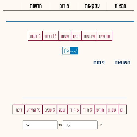
תמצית
עסקאות
פורום
חדשות
חודשים
שבועות
ימים
שעות
15 דקות
3 דקות
השוואה
ניתוח
יום
שבוע
חודש
3 חוד'
6 חוד'
שנה
3 שנים
כל המידע
דינמי
מ -
עד