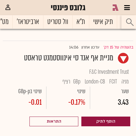
גלובס פיננסי
ראשי
תיק אישי
ת"א
וול סטריט
ארביטראז'
מט"
14:06
בהשהיה של 15 דק'
עדכון אחרון
|
מניית אף אנד סי אינווסטמנט טראסט
F&C Investment Trust
מניה
FCIT
London-CB
GBp
רציף
שער
שינוי
שינוי בGBp-p
-0.01
-0.17%
3.43
הוסף לתיק
התראות