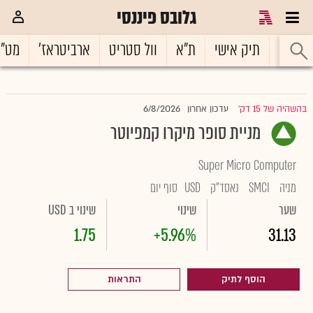
גלובס פיננסי
ראשי
תיק אישי
ת"א
וול סטריט
ארביטראז'
מט"
6/8/2026
בהשהיה של 15 דק'
עדכון אחרון
|
מניית סופר מיקרו קמפיוטר
Super Micro Computer
מניה
SMCI
נאסד"ק
USD
סוף יום
שער
שינוי
שינוי ב USD
1.75
+5.96%
31.13
הוסף לתיק
התראות