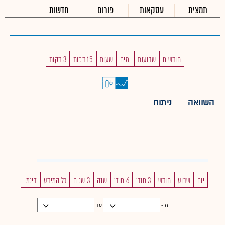
תמצית
עסקאות
פורום
חדשות
חודשים
שבועות
ימים
שעות
15 דקות
3 דקות
השוואה
ניתוח
יום
שבוע
חודש
3 חוד'
6 חוד'
שנה
3 שנים
כל המידע
דינמי
מ -
עד