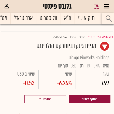
גלובס פיננסי
ראשי
תיק אישי
ת"א
וול סטריט
ארביטראז'
מט"
6/8/2026
בהשהיה של 15 דק'
עדכון אחרון
|
מניית גינקו ביווורקס הולדינגס
Ginkgo Bioworks Holdings
מניה
DNA
ניו-יורק
USD
סוף יום
שער
שינוי
שינוי ב USD
-0.53
-6.24%
7.97
הוסף לתיק
התראות