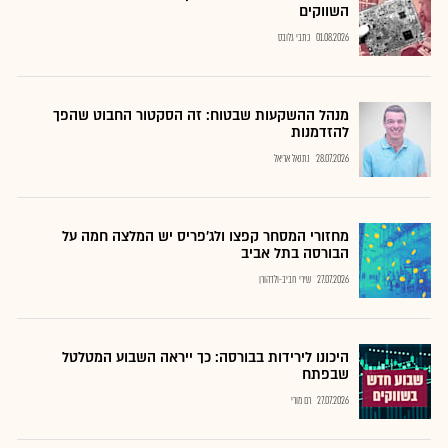
השווקים
01.08.2026
כתבי גלובס
מנהל ההשקעות שבטוח: זה הסקטור החבוט שהפך
להזדמנות
28.07.2026
נתנאל אריאל
מחזורי המסחר קפצו ולג'פריס יש המלצה חמה על
הבורסה בתל אביב
27.07.2026
שירי חביב-ולדהורן
היכונו לירידות בבורסה: כך ייראה השבוע המטלטל
שבפתח
27.07.2026
רם מורי