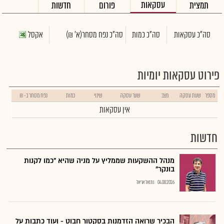
עסקאות
תמצית
פורום
חדשות
סה"כ עסקאות
סה"כ כמות
סה"כ נפח מסחר
(א' ₪)
אקסל
פירוט עסקאות יומיות
מספר
שעת עסקה
מצב
שער עסקה
שינוי
כמות
נפח מסחר ב- ₪
אין עסקאות
חדשות
מנהל ההשקעות שממליץ על מניה שהיא "כמו לקנות
בונקר"
04.08.2026
נתנאל אריאל
הבכיר שרואה הזדמנות בסקטור חבוט - ועוד כתבות על