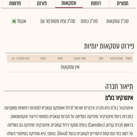
עסקאות
תמצית
דוחות
פורום
חדשות
סה"כ עסקאות
סה"כ כמות
סה"כ נפח מסחר
(א' ₪)
אקסל
פירוט עסקאות יומיות
מספר
שעת עסקה
מצב
שער עסקה
שינוי
כמות
נפח מסחר ב- ₪
אין עסקאות
תיאור חברה
אינטרקיור בע"מ
אינטרקיור בע"מ היא חברה ציבורית ישראל לגידול ואספקת קנאביס למטרות רפואיות ומשקיעה
בחברות ביומד.אינטרקיור מחזיקה בשליטה על חברות קנאביס בתחומי הייצור והקמעונאות,
בראשן חברת קנדוק (Canndoc) בעלת מתקני גידול קנאביס. אינטרקיור מחזיקה גם בשליטה
על רשת בתי המרקחת היעודיים לקנאביס גבעול (Givol). בנוסף, היא מחזיקה בשיתופי פעולה