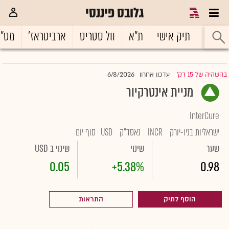
גלובס פיננסי
ראשי
תיק אישי
ת"א
וול סטריט
ארביטראז'
מט"
6/8/2026
בהשהיה של 15 דק'
עדכון אחרון
|
מניית אינטרקיור
InterCure
ישראליות בניו-יורק
INCR
נאסד"ק
USD
סוף יום
שער
שינוי
שינוי ב USD
0.05
+5.38%
0.98
הוסף לתיק
התראות