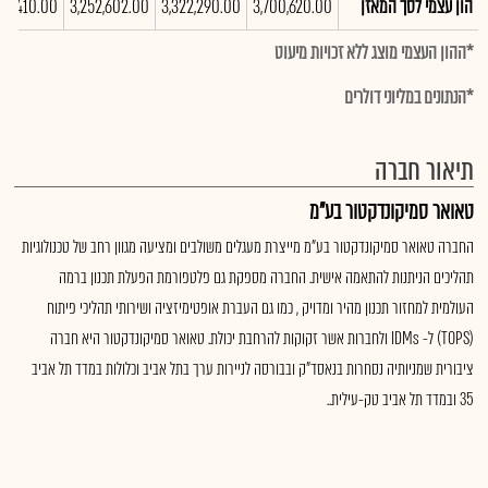
הון עצמי לסך המאזן
3,700,620.00
3,322,290.00
3,252,602.00
03,410.00
*ההון העצמי מוצג ללא זכויות מיעוט
*הנתונים במליוני דולרים
תיאור חברה
טאואר סמיקונדקטור בע"מ
החברה טאואר סמיקונדקטור בע"מ מייצרת מעגלים משולבים ומציעה מגוון רחב של טכנולוגיות
תהליכים הניתנות להתאמה אישית. החברה מספקת גם פלטפורמת הפעלת תכנון ברמה
העולמית למחזור תכנון מהיר ומדויק , כמו גם העברת אופטימיזציה ושירותי תהליכי פיתוח
(TOPS) ל- IDMs ולחברות אשר זקוקות להרחבת יכולת. טאואר סמיקונדקטור היא חברה
ציבורית שמניותיה נסחרות בנאסד"ק ובבורסה לניירות ערך בתל אביב וכלולות במדד תל אביב
35 ובמדד תל אביב טק-עילית..