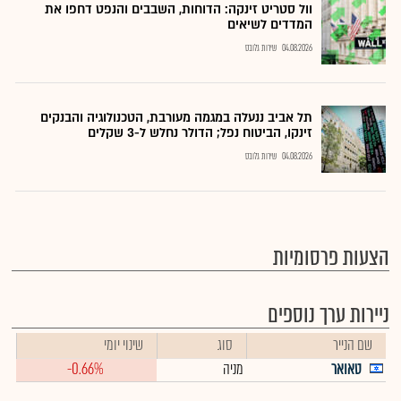
וול סטריט זינקה: הדוחות, השבבים והנפט דחפו את
המדדים לשיאים
04.08.2026
שירות גלובס
תל אביב ננעלה במגמה מעורבת, הטכנולוגיה והבנקים
זינקו, הביטוח נפל; הדולר נחלש ל-3 שקלים
04.08.2026
שירות גלובס
הצעות פרסומיות
ניירות ערך נוספים
שם הנייר
סוג
שינוי יומי
טאואר
מניה
-0.66%