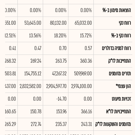
הוצאות מימון ב-%
0.00%
0.00%
0.00%
0.00%
רווח נקי
65,032.00
80,132.00
53,645.00
46,551.00
רווח נקי ב-%
15.72%
18.20%
13.56%
12.51%
רווח למניה בדולרים
0.57
0.70
0.47
0.41
התחייבות לז"ק
360.36
263.75
269.24
268.32
תזרים מזומנים
509,969.00
47,267.32
154,755.12
123,503.81
הון עצמי*
2,974,100.00
2,904,597.70
2,832,582.00
774,437.00
זכויות מיעוט
0.00
-14.70
0.00
0.00
התחייבויות לז"א
366.16
153.96
150.78
160.65
מזומנים והשקעות לז"ק
243.31
235.37
272.74
265.29