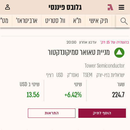
גלובס פיננסי
ראשי
תיק אישי
ת"א
וול סטריט
ארביטראז'
מט"
20:00
בהשהיה של 15 דק'
עדכון אחרון
|
מניית טאואר סמיקונדקטור
Tower Semiconductor
ישראליות בניו-יורק
TSEM
נאסד"ק
USD
רציף
שער
שינוי
שינוי ב USD
13.56
+6.42%
224.7
הוסף לתיק
התראות