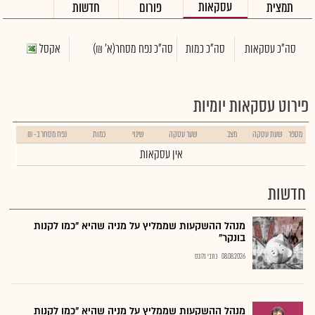
עסקאות
תמצית
פורום
חדשות
סה"כ עסקאות
סה"כ כמות
סה"כ נפח מסחר
(א' ₪)
אקסל
פירוט עסקאות יומיות
מספר
שעת עסקה
מצב
שער עסקה
שינוי
כמות
נפח מסחר ב- ₪
אין עסקאות
חדשות
מנהל ההשקעות שממליץ על מניה שהיא "כמו לקנות
בונקר"
08.08.2026
כתבי גלובס
מנהל ההשקעות שממליץ על מניה שהיא "כמו לקנות