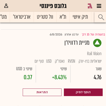
גלובס פיננסי
ראשי
תיק אישי
ת"א
וול סטריט
ארביטראז'
מט"
6/8/2026
בהשהיה של 15 דק'
עדכון אחרון
|
מניית רדוויז'ן
Rail Vision
ישראליות בניו-יורק
RVSN
נאסד"ק
USD
סוף יום
שער
שינוי
שינוי ב USD
0.37
+8.43%
4.76
הוסף לתיק
התראות