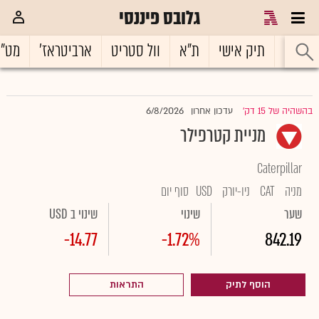
גלובס פיננסי
ראשי
תיק אישי
ת"א
וול סטריט
ארביטראז'
מט"
6/8/2026
בהשהיה של 15 דק'
עדכון אחרון
|
מניית קטרפילר
Caterpillar
מניה
CAT
ניו-יורק
USD
סוף יום
שער
שינוי
שינוי ב USD
-14.77
-1.72%
842.19
הוסף לתיק
התראות