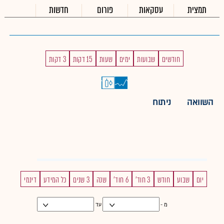
תמצית
עסקאות
פורום
חדשות
חודשים
שבועות
ימים
שעות
15 דקות
3 דקות
השוואה
ניתוח
יום
שבוע
חודש
3 חוד'
6 חוד'
שנה
3 שנים
כל המידע
דינמי
מ -
עד