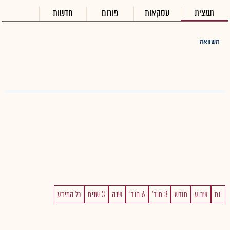
תמצית
עסקאות
פורום
חדשות
השוואה
יום
שבוע
חודש
3 חוד'
6 חוד'
שנה
3 שנים
כל המידע