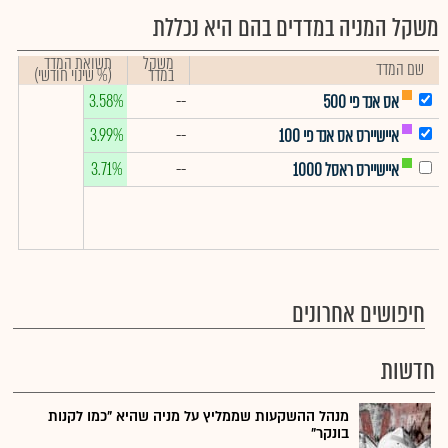
משקל המניה במדדים בהם היא נכללת
משקל
תשואת המדד
שם המדד
במדד
(% שינוי חודשי)
3.58%
--
אס אנד פי 500
3.99%
--
איישיירס אס אנד פי 100
3.71%
--
איישיירס ראסל 1000
חיפושים אחרונים
חדשות
מנהל ההשקעות שממליץ על מניה שהיא "כמו לקנות
בונקר"