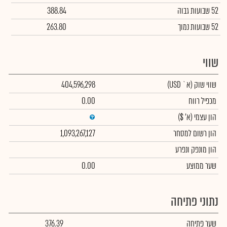
52 שבועות גבוה
388.84
52 שבועות נמוך
263.80
שווי
שווי שוק
(א` USD)
404,596,298
מכפיל רווח
0.00
הון עצמי
(א' $)
הון רשום למסחר
1,093,267,127
הון מונפק ונפרע
שער ממוצע
0.00
נתוני פתיחה
שער פתיחה
376.39