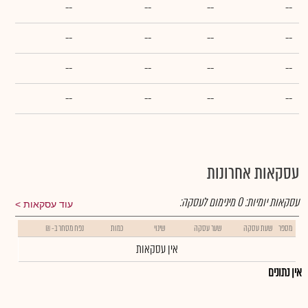
--
--
--
--
--
--
--
--
--
--
--
--
--
--
--
--
עסקאות אחרונות
עסקאות יומיות:
0
מינימום לעסקה:
עוד עסקאות
מספר
שעת עסקה
שער עסקה
שינוי
כמות
נפח מסחר ב- ₪
אין עסקאות
אין נתונים