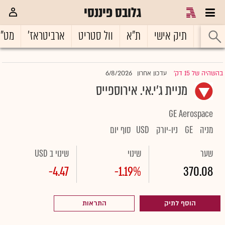
גלובס פיננסי
ראשי
תיק אישי
ת"א
וול סטריט
ארביטראז'
מט"
6/8/2026
בהשהיה של 15 דק'
עדכון אחרון
|
מניית ג'י.אי. אירוספייס
GE Aerospace
מניה
GE
ניו-יורק
USD
סוף יום
שער
שינוי
שינוי ב USD
-4.47
-1.19%
370.08
הוסף לתיק
התראות