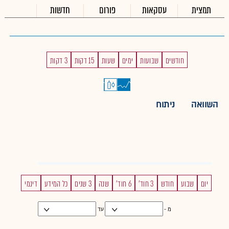
תמצית
עסקאות
פורום
חדשות
חודשים
שבועות
ימים
שעות
15 דקות
3 דקות
השוואה
ניתוח
יום
שבוע
חודש
3 חוד'
6 חוד'
שנה
3 שנים
כל המידע
דינמי
מ -
עד