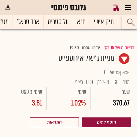
גלובס פיננסי
ראשי
תיק אישי
ת"א
וול סטריט
ארביטראז'
מט"
19:30
בהשהיה של 15 דק'
עדכון אחרון
|
מניית ג'י.אי. אירוספייס
GE Aerospace
מניה
GE
ניו-יורק
USD
רציף
שער
שינוי
שינוי ב USD
-3.81
-1.02%
370.67
הוסף לתיק
התראות