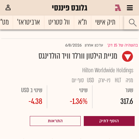
גלובס פיננסי
ראשי
תיק אישי
ת"א
וול סטריט
ארביטראז'
מט"
6/8/2026
בהשהיה של 15 דק'
עדכון אחרון
|
מניית הילטון וורלד וויד הולדינגס
Hilton Worldwide Holdings
מניה
HLT
ניו-יורק
USD
סוף יום
שער
שינוי
שינוי ב USD
-4.38
-1.36%
317.6
הוסף לתיק
התראות