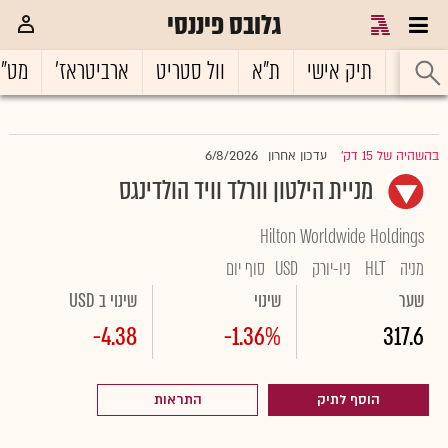
גלובס פיננסי
ראשי
תיק אישי
ת"א
וול סטריט
ארביטראז'
מט"
6/8/2026
בהשהיה של 15 דק'
עדכון אחרון
|
מניית הילטון וורלד וויד הולדינגס
Hilton Worldwide Holdings
מניה
HLT
ניו-יורק
USD
סוף יום
שער
שינוי
שינוי ב USD
-4.38
-1.36%
317.6
הוסף לתיק
התראות