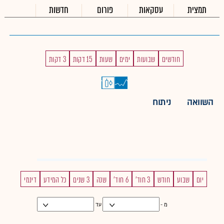
תמצית
עסקאות
פורום
חדשות
חודשים
שבועות
ימים
שעות
15 דקות
3 דקות
השוואה
ניתוח
יום
שבוע
חודש
3 חוד'
6 חוד'
שנה
3 שנים
כל המידע
דינמי
מ -
עד