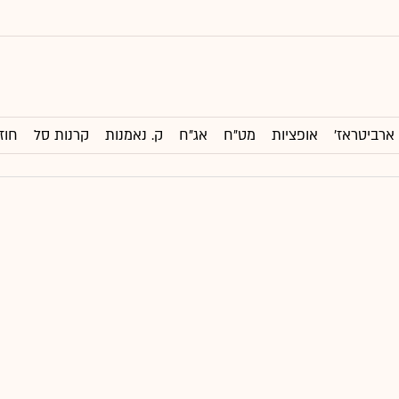
ארביטראז'
אופציות
מט"ח
אג"ח
ק. נאמנות
קרנות סל
חוז