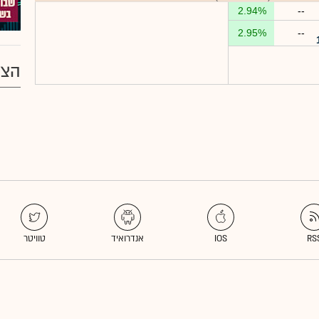
2.94%
--
2.95%
--
הצע