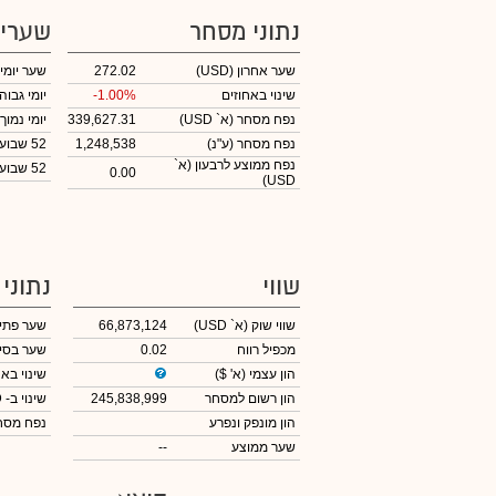
נתוני מסחר
שערי
שער אחרון
(USD)
272.02
שער יומי
שינוי באחוזים
-1.00%
יומי גבוה
נפח מסחר
(א` USD)
339,627.31
יומי נמוך
נפח מסחר
(ע"נ)
1,248,538
52 שבועות גבוה
נפח ממוצע לרבעון (א`
52 שבועות נמוך
0.00
USD)
שווי
נתוני
שווי שוק
(א` USD)
66,873,124
שער פתי
מכפיל רווח
0.02
שער בסי
הון עצמי
(א' $)
שינוי באח
הון רשום למסחר
245,838,999
שינוי
ב- USD
הון מונפק ונפרע
נפח מס
שער ממוצע
--