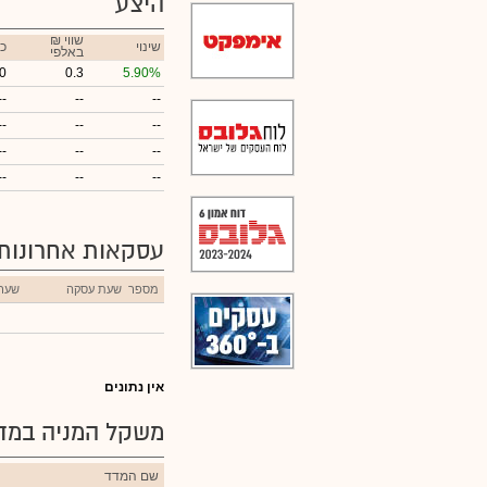
היצע
₪ שווי
שינוי
כ
באלפי
0
0.3
5.90%
--
--
--
--
--
--
--
--
--
--
--
--
עסקאות אחרונות
מספר
שעת עסקה
שער
אין נתונים
משקל המניה במדד
שם המדד