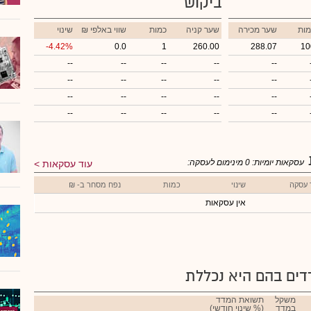
ביקוש
מות
שער מכירה
שער קניה
כמות
₪ שווי באלפי
שינוי
-4.42%
0.0
1
260.00
288.07
10
--
--
--
--
--
--
--
--
--
--
--
--
--
--
--
--
--
--
--
--
עסקאות יומיות:
0
מינימום לעסקה:
עוד עסקאות
 עסקה
שינוי
כמות
נפח מסחר ב- ₪
אין עסקאות
ים בהם היא נכללת
משקל
תשואת המדד
במדד
(% שינוי חודשי)