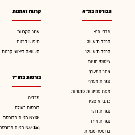
הבורסה בת"א
קרנות נאמנות
מדדי ת"א
אתר הקרנות
הרכב ת"א 35
חיפוש קרנות
הרכב ת"א 125
השוואה ביצועי קרנות
ציטוטי מניות
אתר המעו"ף
בורסות בחו"ל
נגזרות מעו"ף
מפת פוזיציות פתוחות
מדדים
כתבי אופציה
בורסות בעולם
נגזרות דולר
מניות מבורסת NYSE
נגזרות אירו
מניות מבורסת Nasdaq
ברומטר-מגמות