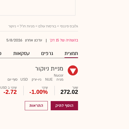
גלובס פיננסי
>
בורסות עולם
>
מניות חו"ל
> ניוקור
5/8/2026
בהשהיה של 15 דק'
עדכון אחרון
|
תמצית
גרפים
עסקאות
פ
מניית ניוקור
Nucor
מניה
NUE
ניו-יורק
USD
סוף יום
שער
שינוי
שינוי ב USD
-2.72
-1.00%
272.02
הוסף לתיק
התראות