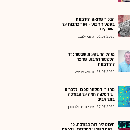
הבכיר שרואה הזדמנות
בסקטור חבוט - ועוד כתבות על
השווקים
01.08.2026
כתבי גלובס
מנהל ההשקעות שבטוח: זה
הסקטור החבוט שהפך
להזדמנות
28.07.2026
נתנאל אריאל
מחזורי המסחר קפצו ולג'פריס
יש המלצה חמה על הבורסה
בתל אביב
27.07.2026
שירי חביב-ולדהורן
היכונו לירידות בבורסה: כך
ייראה השבוע המטלטל שבפתח