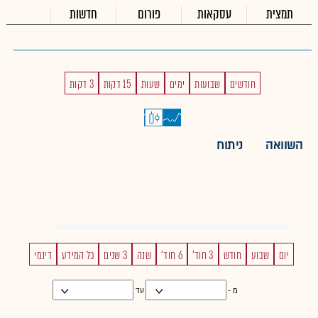
תמצית
עסקאות
פורום
חדשות
חודשים
שבועות
ימים
שעות
15 דקות
3 דקות
השוואה
ניתוח
יום
שבוע
חודש
3 חוד'
6 חוד'
שנה
3 שנים
כל המידע
דינמי
מ -
עד