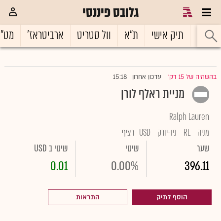
גלובס פיננסי
ראשי
תיק אישי
ת"א
וול סטריט
ארביטראז'
מט"
15:18
בהשהיה של 15 דק'
עדכון אחרון
|
מניית ראלף לורן
Ralph Lauren
מניה
RL
ניו-יורק
USD
רציף
שער
שינוי
שינוי ב USD
0.01
0.00%
396.11
הוסף לתיק
התראות