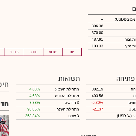
ם
 ממוצע
(USD)
--
396.36
370.00
487.91
103.33
יום
שבוע
חודש
3 חוד'
 פתיחה
תשואות
חיפ
חה
382.19
מתחילת השבוע
4.68%
ס
403.56
מתחילת החודש
4.68%
חדש
וזים
-5.30%
3 חודשים
7.78%
-21.37
מתחילת השנה
98.85%
חר
(א` USD)
3 שנים
258.34%