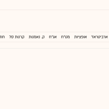
ארביטראז'
אופציות
מט"ח
אג"ח
ק. נאמנות
קרנות סל
חוז