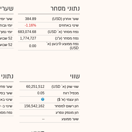
נתוני מסחר
שערי
שער אחרון
(USD)
384.89
שער יומי
שינוי באחוזים
-1.16%
יומי גבוה
נפח מסחר
(א` USD)
683,074.68
יומי נמוך
נפח מסחר
(ע"נ)
1,774,727
52 שבועות גבוה
נפח ממוצע לרבעון (א`
52 שבועות נמוך
0.00
USD)
שווי
נתוני
שווי שוק
(א` USD)
60,251,512
שער פתי
מכפיל רווח
0.05
שער בסי
הון עצמי
(א' $)
שינוי באח
הון רשום למסחר
156,542,162
שינוי
ב- USD
הון מונפק ונפרע
נפח מס
שער ממוצע
--