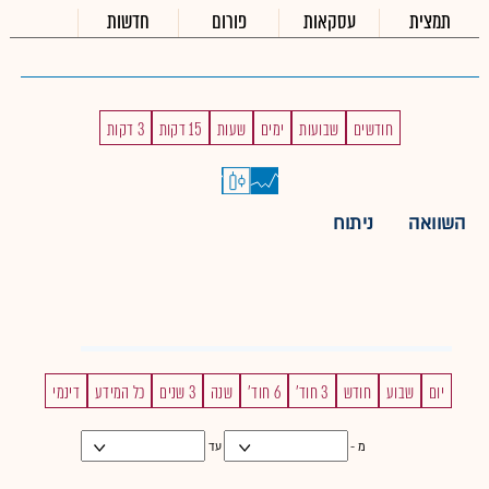
תמצית
עסקאות
פורום
חדשות
חודשים
שבועות
ימים
שעות
15 דקות
3 דקות
השוואה
ניתוח
יום
שבוע
חודש
3 חוד'
6 חוד'
שנה
3 שנים
כל המידע
דינמי
מ -
עד