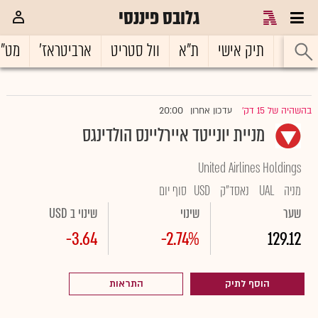
גלובס פיננסי
ראשי
תיק אישי
ת"א
וול סטריט
ארביטראז'
מט"
20:00
בהשהיה של 15 דק'
עדכון אחרון
|
מניית יונייטד איירליינס הולדינגס
United Airlines Holdings
מניה
UAL
נאסד"ק
USD
סוף יום
שער
שינוי
שינוי ב USD
-3.64
-2.74%
129.12
הוסף לתיק
התראות