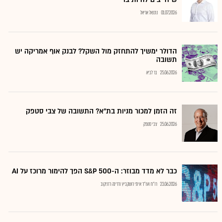
01.07.2026
נתנאל אריאל
הדולר ימשיך להתחזק מול השקל? לבנק אוף אמריקה יש
תשובה
25.06.2026
בר לביא
זה הזמן למכור מניות בת"א? התשובה של צבי סטפק
25.06.2026
צבי סטפק
כבר לא מדד מבוזר: ה-S&P 500 הפך להימור מרוכז על AI
23.06.2026
רו"ח ועו"ד איתי רושקביץ ודרינה רזניקוב