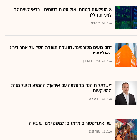
8 מופלאות קטנות: אנליסטים בטוחים - כדאי לשים לב
למניות הללו
15.07.2026
צחי גרינולד
"הביצועים מטורפים": הושקה תעודת הסל של אתר דירוג
האנליסטים
14.07.2026
שירי חביב-ולדהורן
"ישראל תיהנה מהסלמה עם איראן": ההמלצות של מנהל
ההשקעות
14.07.2026
נתנאל אריאל
שני אינדיקטורים מרמזים: למשקיעים יש בעיה
11.07.2026
שירות גלובס