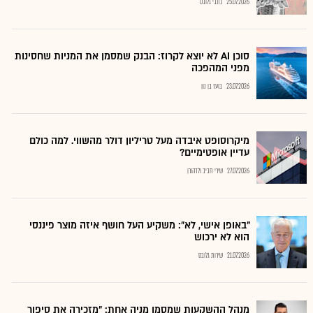
25.07.2026
כתבי גלובס
סוכן AI לא יוצא לקרוז: הבנק שמסמן את המניות שחסינות
מפני המהפכה
23.07.2026
בועז בן נון
מיקרוסופט איבדה מעל טריליון דולר מהשווי. למה כולם
עדיין אופטימיים?
27.07.2026
שירי חביב ולדהורן
"באופן אישי, לא": משקיע העל חושף איזה מוצר פיננסי
הוא לא ירכוש
21.07.2026
שירות גלובס
מנהל ההשקעות שמסמן מניה אחת: "מזכירה את סיפור