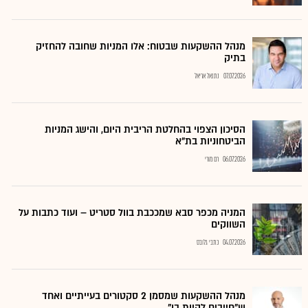
מנהל ההשקעות שבטוח: אלו המניות שחובה להחזיק
בתיק
07.07.2026
נתנאל אריאל
הסיכון הצפוי בהחלטת הריבית היום, והישג המניות
הביטחוניות בת"א
06.07.2026
רם מורי
המניה מכפר סבא שמככבת בוול סטריט – ועוד כתבות על
השווקים
04.07.2026
כתבי גלובס
מנהל ההשקעות שמסמן 2 סקטורים בעייתיים ואחד
ש"חייבים להיות בו"