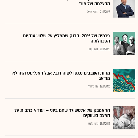
ההצלחה של מור"
21.07.2026
נתנאל אריאל
פרמיה של 20%: הבנק שממליץ על שלוש ענקיות
הטכנולוגיה
20.07.2026
בועז בן נון
מניות השבבים נכנסו לשוק דובי, אבל האנליסט הזה לא
מודאג
19.07.2026
צחי גרינולד
הקאמבק של אלטשולר שחם ביוני – ועוד 4 כתבות על
המצב בשווקים
18.07.2026
כתבי גלובס