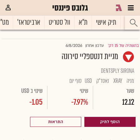
גלובס פיננסי
ראשי
תיק אישי
ת"א
וול סטריט
ארביטראז'
מט"
6/8/2026
בהשהיה של 15 דק'
עדכון אחרון
|
מניית דנטספליי סירונה
DENTSPLY SIRONA
מניה
XRAY
נאסד"ק
USD
סוף יום
שער
שינוי
שינוי ב USD
-1.05
-7.97%
12.12
הוסף לתיק
התראות