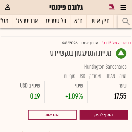
גלובס פיננסי
ראשי
תיק אישי
ת"א
וול סטריט
ארביטראז'
מט"
6/8/2026
בהשהיה של 15 דק'
עדכון אחרון
|
מניית הנטינגטון בנקשיירס
Huntington Bancshares
מניה
HBAN
נאסד"ק
USD
סוף יום
שער
שינוי
שינוי ב USD
0.19
+1.09%
17.55
הוסף לתיק
התראות