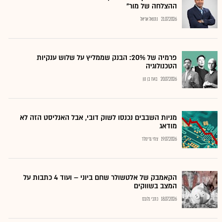
ההצלחה של מור"
21.07.2026
נתנאל אריאל
פרמיה של 20%: הבנק שממליץ על שלוש ענקיות
הטכנולוגיה
20.07.2026
בועז בן נון
מניות השבבים נכנסו לשוק דובי, אבל האנליסט הזה לא
מודאג
19.07.2026
צחי גרינולד
הקאמבק של אלטשולר שחם ביוני – ועוד 4 כתבות על
המצב בשווקים
18.07.2026
כתבי גלובס