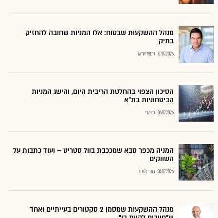
מנהל ההשקעות שבטוח: אלו המניות שחובה להחזיק
בתיק
07.07.2026
נתנאל אריאל
הסיכון הצפוי בהחלטת הריבית היום, והישג המניות
הביטחוניות בת"א
06.07.2026
רם מורי
המניה מכפר סבא שמככבת בוול סטריט – ועוד כתבות על
השווקים
04.07.2026
כתבי גלובס
מנהל ההשקעות שמסמן 2 סקטורים בעייתיים ואחד
ש"חייבים להיות בו"