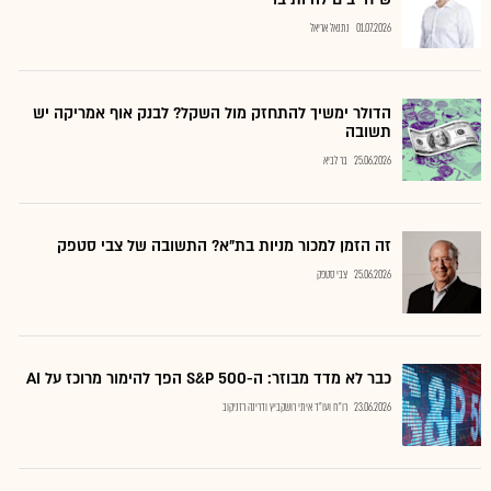
01.07.2026
נתנאל אריאל
הדולר ימשיך להתחזק מול השקל? לבנק אוף אמריקה יש
תשובה
25.06.2026
בר לביא
זה הזמן למכור מניות בת"א? התשובה של צבי סטפק
25.06.2026
צבי סטפק
כבר לא מדד מבוזר: ה-S&P 500 הפך להימור מרוכז על AI
23.06.2026
רו"ח ועו"ד איתי רושקביץ ודרינה רזניקוב