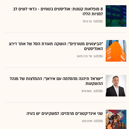
8 מופלאות קטנות: אנליסטים בטוחים - כדאי לשים לב
למניות הללו
15.07.2026
צחי גרינולד
"הביצועים מטורפים": הושקה תעודת הסל של אתר דירוג
האנליסטים
14.07.2026
שירי חביב-ולדהורן
"ישראל תיהנה מהסלמה עם איראן": ההמלצות של מנהל
ההשקעות
14.07.2026
נתנאל אריאל
שני אינדיקטורים מרמזים: למשקיעים יש בעיה
11.07.2026
שירות גלובס