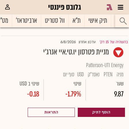
גלובס פיננסי
ראשי
תיק אישי
ת"א
וול סטריט
ארביטראז'
מט"
6/8/2026
בהשהיה של 15 דק'
עדכון אחרון
|
מניית פטרסון יו.טי.איי אנרג'י
Patterson-UTI Energy
מניה
PTEN
נאסד"ק
USD
סוף יום
שער
שינוי
שינוי ב USD
-0.18
-1.79%
9.87
הוסף לתיק
התראות