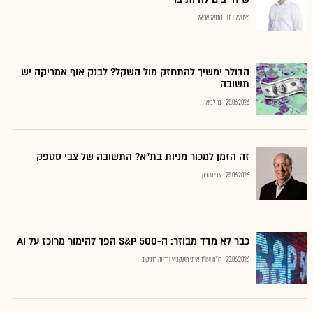
01.07.2026
נתנאל אריאל
הדולר ימשיך להתחזק מול השקל? לבנק אוף אמריקה יש
תשובה
25.06.2026
בר לביא
זה הזמן למכור מניות בת"א? התשובה של צבי סטפק
25.06.2026
צבי סטפק
כבר לא מדד מבוזר: ה-S&P 500 הפך להימור מרוכז על AI
23.06.2026
רו"ח ועו"ד איתי רושקביץ ודרינה רזניקוב