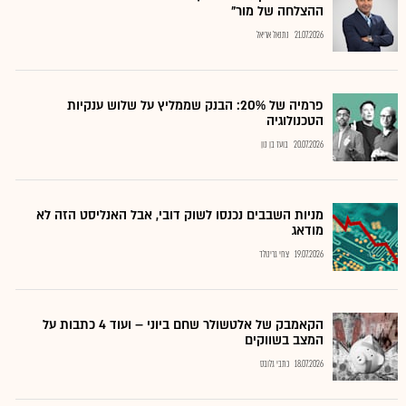
ההצלחה של מור"
21.07.2026
נתנאל אריאל
פרמיה של 20%: הבנק שממליץ על שלוש ענקיות
הטכנולוגיה
20.07.2026
בועז בן נון
מניות השבבים נכנסו לשוק דובי, אבל האנליסט הזה לא
מודאג
19.07.2026
צחי גרינולד
הקאמבק של אלטשולר שחם ביוני – ועוד 4 כתבות על
המצב בשווקים
18.07.2026
כתבי גלובס