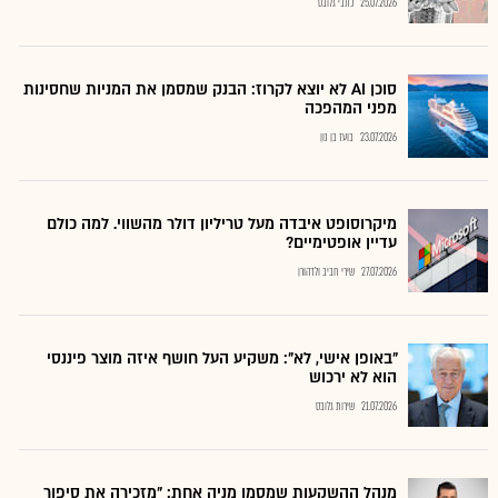
25.07.2026
כתבי גלובס
סוכן AI לא יוצא לקרוז: הבנק שמסמן את המניות שחסינות
מפני המהפכה
23.07.2026
בועז בן נון
מיקרוסופט איבדה מעל טריליון דולר מהשווי. למה כולם
עדיין אופטימיים?
27.07.2026
שירי חביב ולדהורן
"באופן אישי, לא": משקיע העל חושף איזה מוצר פיננסי
הוא לא ירכוש
21.07.2026
שירות גלובס
מנהל ההשקעות שמסמן מניה אחת: "מזכירה את סיפור