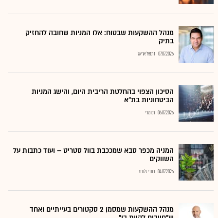
מנהל ההשקעות שבטוח: אלו המניות שחובה להחזיק
בתיק
07.07.2026
נתנאל אריאל
הסיכון הצפוי בהחלטת הריבית היום, והישג המניות
הביטחוניות בת"א
06.07.2026
רם מורי
המניה מכפר סבא שמככבת בוול סטריט – ועוד כתבות על
השווקים
04.07.2026
כתבי גלובס
מנהל ההשקעות שמסמן 2 סקטורים בעייתיים ואחד
ש"חייבים להיות בו"