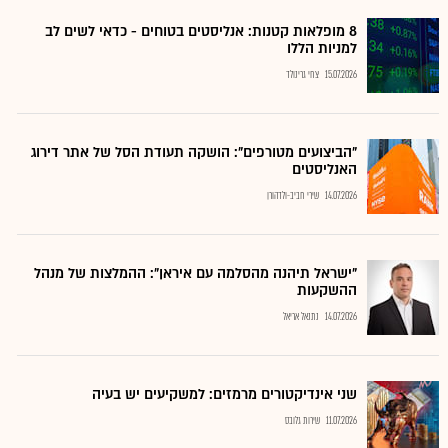
8 מופלאות קטנות: אנליסטים בטוחים - כדאי לשים לב
למניות הללו
15.07.2026
צחי גרינולד
"הביצועים מטורפים": הושקה תעודת הסל של אתר דירוג
האנליסטים
14.07.2026
שירי חביב-ולדהורן
"ישראל תיהנה מהסלמה עם איראן": ההמלצות של מנהל
ההשקעות
14.07.2026
נתנאל אריאל
שני אינדיקטורים מרמזים: למשקיעים יש בעיה
11.07.2026
שירות גלובס