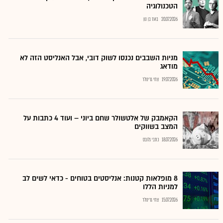
הטכנולוגיה
20.07.2026
בועז בן נון
מניות השבבים נכנסו לשוק דובי, אבל האנליסט הזה לא
מודאג
19.07.2026
צחי גרינולד
הקאמבק של אלטשולר שחם ביוני – ועוד 4 כתבות על
המצב בשווקים
18.07.2026
כתבי גלובס
8 מופלאות קטנות: אנליסטים בטוחים - כדאי לשים לב
למניות הללו
15.07.2026
צחי גרינולד