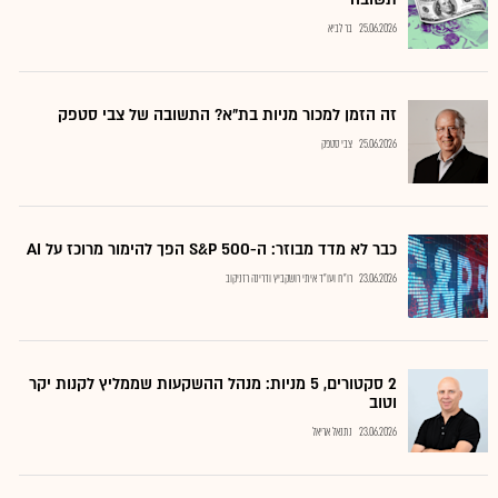
25.06.2026
בר לביא
זה הזמן למכור מניות בת"א? התשובה של צבי סטפק
25.06.2026
צבי סטפק
כבר לא מדד מבוזר: ה-S&P 500 הפך להימור מרוכז על AI
23.06.2026
רו"ח ועו"ד איתי רושקביץ ודרינה רזניקוב
2 סקטורים, 5 מניות: מנהל ההשקעות שממליץ לקנות יקר
וטוב
23.06.2026
נתנאל אריאל