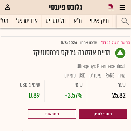
גלובס פיננסי
ראשי
תיק אישי
ת"א
וול סטריט
ארביטראז'
מט"
5/8/2026
בהשהיה של 15 דק'
עדכון אחרון
|
מניית אולטרה-ג'ניקס פרמסוטיקל
Ultragenyx Pharmaceutical
מניה
RARE
נאסד"ק
USD
סוף יום
שער
שינוי
שינוי ב USD
0.89
+3.57%
25.82
הוסף לתיק
התראות