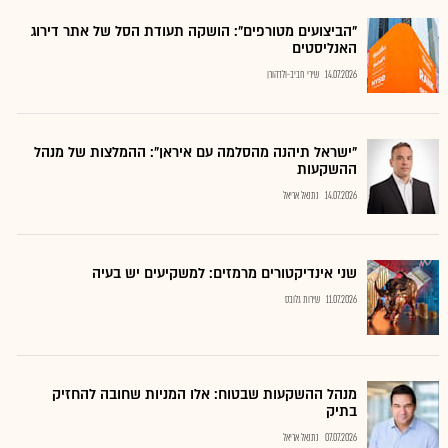
"הביצועים מטורפים": הושקה תעודת הסל של אתר דירוג
האנליסטים
14.07.2026
שירי חביב-ולדהורן
"ישראל תיהנה מהסלמה עם איראן": ההמלצות של מנהל
ההשקעות
14.07.2026
נתנאל אריאל
שני אינדיקטורים מרמזים: למשקיעים יש בעיה
11.07.2026
שירות גלובס
מנהל ההשקעות שבטוח: אלו המניות שחובה להחזיק
בתיק
07.07.2026
נתנאל אריאל