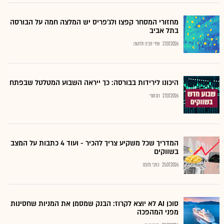
מחזורי המסחר קפצו ולג'פריס יש המלצה חמה על הבורסה
בתל אביב
27.07.2026
שירי חביב-ולדהורן
היכונו לירידות בבורסה: כך ייראה השבוע המטלטל שבפתח
27.07.2026
רם מורי
המדריך שכל משקיע צריך להכיר - ועוד 4 כתבות על המצב
בשווקים
25.07.2026
כתבי גלובס
סוכן AI לא יוצא לקרוז: הבנק שמסמן את המניות שחסינות
מפני המהפכה