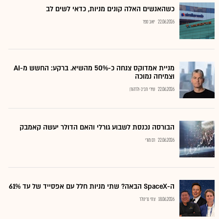
כשהאנשים האלה קונים מניות, כדאי לשים לב
22.06.2026
יואב ספר
מניית אמדוקס צנחה כ-50% מהשיא. ברקע: החשש מ-AI
וצמיחה נמוכה
22.06.2026
שירי חביב-ולדהורן
הבורסה נכנסת לשבוע גורלי והאם הדולר יעשה קאמבק
22.06.2026
רם מורי
ה-SpaceX הבאה? שתי מניות חלל עם אפסייד של עד 61%
18.06.2026
צחי גרינולד