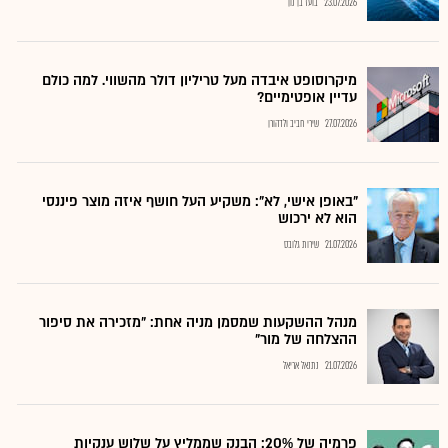
23.07.2026
בועז בן נון
מיקרוסופט איבדה מעל טריליון דולר מהשווי. למה כולם
עדיין אופטימיים?
27.07.2026
שירי חביב ולדהורן
"באופן אישי, לא": משקיע העל חושף איזה מוצר פיננסי
הוא לא ירכוש
21.07.2026
שירות גלובס
מנהל ההשקעות שמסמן מניה אחת: "מזכירה את סיפור
ההצלחה של מור"
21.07.2026
נתנאל אריאל
פרמיה של 20%: הבנק שממליץ על שלוש ענקיות