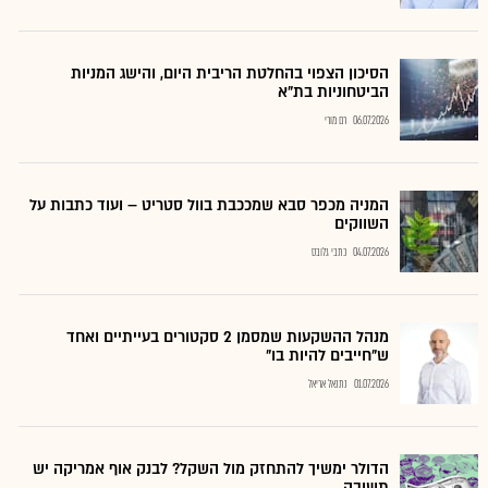
הסיכון הצפוי בהחלטת הריבית היום, והישג המניות
הביטחוניות בת"א
06.07.2026
רם מורי
המניה מכפר סבא שמככבת בוול סטריט – ועוד כתבות על
השווקים
04.07.2026
כתבי גלובס
מנהל ההשקעות שמסמן 2 סקטורים בעייתיים ואחד
ש"חייבים להיות בו"
01.07.2026
נתנאל אריאל
הדולר ימשיך להתחזק מול השקל? לבנק אוף אמריקה יש
תשובה