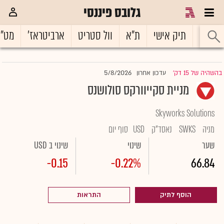
גלובס פיננסי
ראשי
תיק אישי
ת"א
וול סטריט
ארביטראז'
מט"
5/8/2026
בהשהיה של 15 דק'
עדכון אחרון
|
מניית סקייוורקס סולושנס
Skyworks Solutions
מניה
SWKS
נאסד"ק
USD
סוף יום
שער
שינוי
שינוי ב USD
-0.15
-0.22%
66.84
הוסף לתיק
התראות