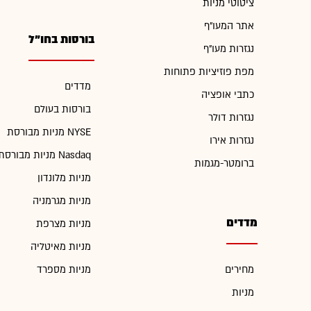
ציטוטי מניות
אתר המעו"ף
בורסות בחו"ל
נגזרות מעו"ף
מפת פוזיציות פתוחות
מדדים
כתבי אופציה
בורסות בעולם
נגזרות דולר
מניות מבורסת NYSE
נגזרות אירו
מניות מבורסת Nasdaq
ברומטר-מגמות
מניות מלונדון
מניות מגרמניה
מדדים
מניות מצרפת
מניות מאיטליה
מחירים
מניות מספרד
מניות