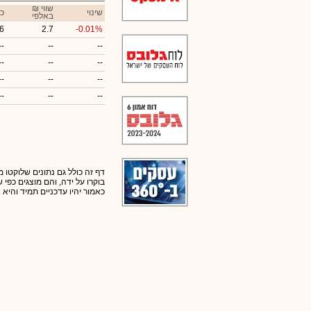
₪ שווי
שינוי
כ
באלפי
6
2.7
-0.01%
--
--
--
--
--
--
--
--
--
--
--
--
דף זה כולל גם נתונים שלוקטו מ
בוקרו על ידה, והם מוצגים כפי
כאמור יהיו עדכניים תמיד והיא 