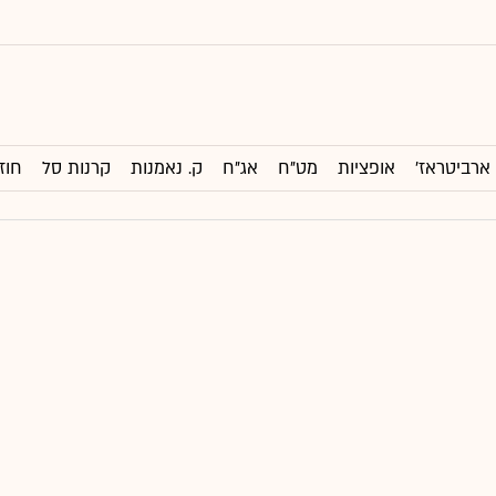
ארביטראז'
אופציות
מט"ח
אג"ח
ק. נאמנות
קרנות סל
חוז