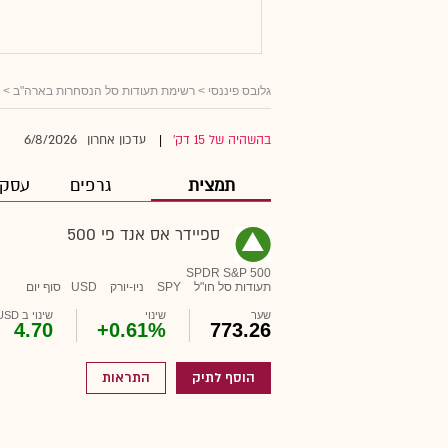
גלובס פיננסי
>
רשימת תעודות סל הנסחרות בארה"ב
> ס
6/8/2026
בהשהיה של 15 דק'
עדכון אחרון
|
תמצית
גרפים
עסקא
ספיידר אס אנד פי 500
SPDR S&P 500
תעודות סל חו"ל
SPY
ניו-יורק
USD
סוף יום
שער
שינוי
שינוי ב USD
4.70
+0.61%
773.26
הוסף לתיק
התראות