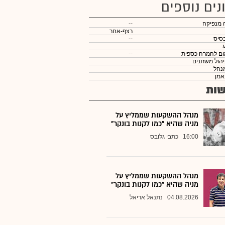
נים נוספים
 מנפיקה
--
רצף-אחר
סיס
--
ום להמרה כספית
--
יהול משתנים
נהל
אמן
ות
מנהל ההשקעות שממליץ על
מניה שהיא "כמו לקנות בונקר"
16:00
כתבי גלובס
מנהל ההשקעות שממליץ על
מניה שהיא "כמו לקנות בונקר"
04.08.2026
נתנאל אריאל