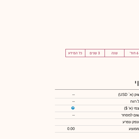
6 חוד'
שנה
3 שנים
כל המידע
י
שוק
(א` USD)
--
 רווח
--
צמי
(א' $)
שום למסחר
--
ונפק ונפרע
ממוצע
0.00