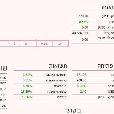
 מסחר
ון
(USD)
773.26
וזים
0.61%
חר
(א` USD)
0.00
חר
(ע"נ)
43,586,333
ע לרבעון (א`
0.00
יום
שבוע
חודש
3 חוד'
 פתיחה
תשואות
שוו
חה
771.02
מתחילת השבוע
3.51%
שווי 
ס
768.56
מתחילת החודש
3.51%
מכפיל
וזים
0.32%
3 חודשים
5.70%
הון ע
2.46
מתחילת השנה
13.39%
הון ר
חר
(א` USD)
3 שנים
71.56%
הון מ
שער 
ביקוש