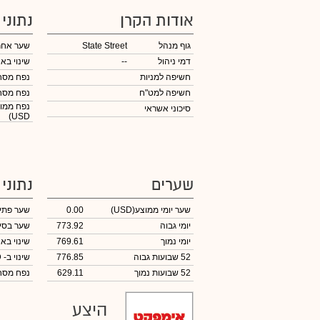
אודות הקרן
נתוני
גוף מנהל
State Street
שער אחר
דמי ניהול
--
שינוי באח
חשיפה למניות
נפח מס
חשיפה למט"ח
נפח מס
נפח ממוצ
סיכוני אשראי
USD)
שערים
נתוני
שער יומי ממוצע
(USD)
0.00
שער פתי
יומי גבוה
773.92
שער בסי
יומי נמוך
769.61
שינוי באח
52 שבועות גבוה
776.85
שינוי
ב- USD
52 שבועות נמוך
629.11
נפח מס
היצע