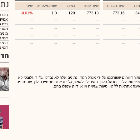
נתו
מות
שער מכירה
שער קניה
כמות
₪ שווי באלפי
שינוי
-0.01%
1.0
129
773.13
773.16
34
חברה
אפיק
--
--
--
--
--
נכס ב
--
--
--
--
--
מטבע
מינימ
--
--
--
--
--
דמי נ
דמי מ
--
--
--
--
--
דמי נ
חדש
תוך דיווחים שפורסמו על ידי מנהל הקרן. נתונים אלה לא נבדקו על ידי גלובס ולא
 שפורסמו על ידי מנהל הקרן. בשים לב לאמור, גלובס אינה מתחייבת לכך שהנתונים
אינה אחראית לליקוי, טעות שגיאה או אי דיוק שנפלו בהם.