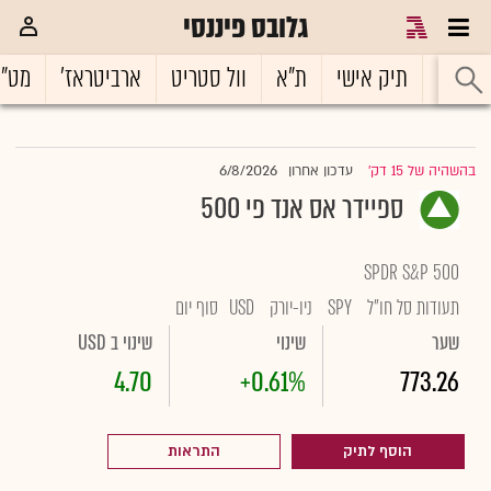
גלובס פיננסי
ראשי
תיק אישי
ת"א
וול סטריט
ארביטראז'
מט"
6/8/2026
בהשהיה של 15 דק'
עדכון אחרון
|
ספיידר אס אנד פי 500
SPDR S&P 500
תעודות סל חו"ל
SPY
ניו-יורק
USD
סוף יום
שער
שינוי
שינוי ב USD
4.70
+0.61%
773.26
הוסף לתיק
התראות