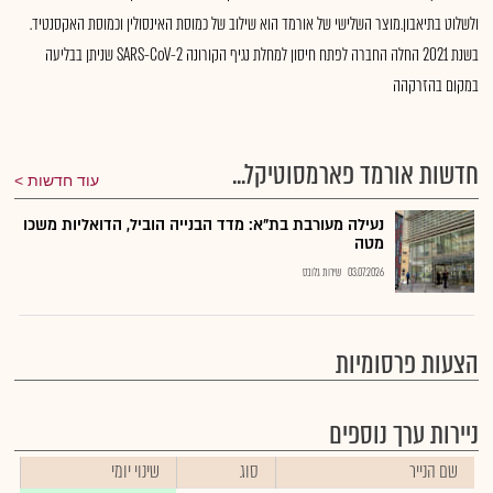
ולשלוט בתיאבון.מוצר השלישי של אורמד הוא שילוב של כמוסת האינסולין וכמוסת האקסנטיד.
בשנת 2021 החלה החברה לפתח חיסון למחלת נגיף הקורונה SARS-CoV-2 שניתן בבליעה
במקום בהזרקהה
חדשות אורמד פארמסוטיקל...
עוד חדשות
נעילה מעורבת בת"א: מדד הבנייה הוביל, הדואליות משכו
מטה
03.07.2026
שירות גלובס
הצעות פרסומיות
ניירות ערך נוספים
שם הנייר
סוג
שינוי יומי