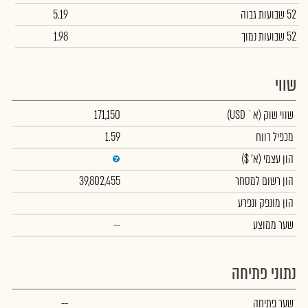
52 שבועות גבוה
5.19
52 שבועות נמוך
1.98
שווי
שווי שוק
(א` USD)
171,150
מכפיל רווח
1.59
הון עצמי
(א' $)
הון רשום למסחר
39,802,455
הון מונפק ונפרע
שער ממוצע
--
נתוני פתיחה
שער פתיחה
--