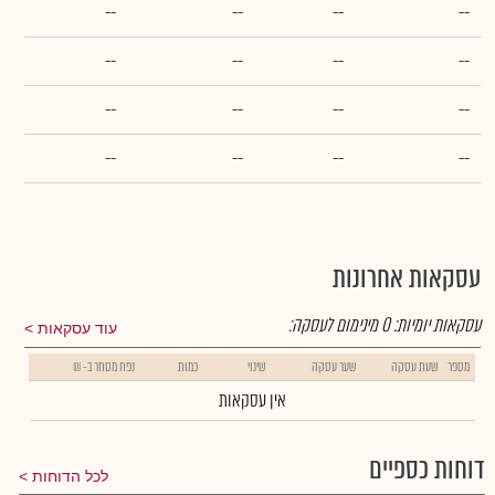
--
--
--
--
--
--
--
--
--
--
--
--
--
--
--
--
עסקאות אחרונות
עסקאות יומיות:
0
מינימום לעסקה:
עוד עסקאות
מספר
שעת עסקה
שער עסקה
שינוי
כמות
נפח מסחר ב- ₪
אין עסקאות
דוחות כספיים
לכל הדוחות