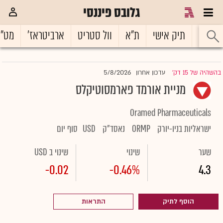
גלובס פיננסי
ראשי
תיק אישי
ת"א
וול סטריט
ארביטראז'
מט"
5/8/2026
בהשהיה של 15 דק'
עדכון אחרון
|
מניית אורמד פארמסוטיקלס
Oramed Pharmaceuticals
ישראליות בניו-יורק
ORMP
נאסד"ק
USD
סוף יום
שער
שינוי
שינוי ב USD
-0.02
-0.46%
4.3
הוסף לתיק
התראות