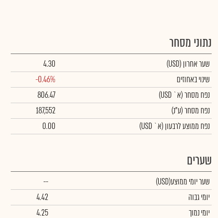
נתוני מסחר
שער אחרון
(USD)
4.30
שינוי באחוזים
-0.46%
נפח מסחר
(א` USD)
806.47
נפח מסחר
(ע"נ)
187,552
נפח ממוצע לרבעון (א` USD)
0.00
שערים
שער יומי ממוצע
(USD)
--
יומי גבוה
4.42
יומי נמוך
4.25