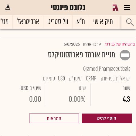
גלובס פיננסי
ראשי
תיק אישי
ת"א
וול סטריט
ארביטראז'
מט"
6/8/2026
בהשהיה של 15 דק'
עדכון אחרון
|
מניית אורמד פארמסוטיקלס
Oramed Pharmaceuticals
ישראליות בניו-יורק
ORMP
נאסד"ק
USD
סוף יום
שער
שינוי
שינוי ב USD
0.00
0.00%
4.3
הוסף לתיק
התראות