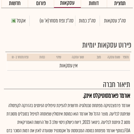
עסקאות
תמצית
דוחות
פורום
חדשות
סה"כ עסקאות
סה"כ כמות
סה"כ נפח מסחר
(א' ₪)
אקסל
פירוט עסקאות יומיות
מספר
שעת עסקה
מצב
שער עסקה
שינוי
כמות
נפח מסחר ב- ₪
אין עסקאות
תיאור חברה
אורמד פארמסוטיקלס אינק.
אורמד פרמצבטיקה מפתחת טכנולוגיה חדשנית להפיכת טיפולים הניתנים בהזרקה לקפסולה
שניתנת לבליעה. מוצר הדגל של אורמד הוא כמוסת אינסולין שפותחה לטיפול בסובלים מסוכרת
מסוג 2 וניתנת לבליעה. בינואר 2023, דיווח כישלון ניסוי שלב 3 של הרשות האמריקאית
FDA.בנוסף אורמד מפתחת כמוסה המבוססת על אקסנטיד שנועדה לאזן את רמות הסוכר בדם