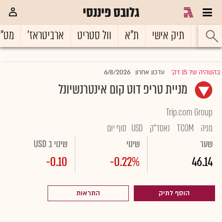
גלובס פיננסי
ראשי
תיק אישי
ת"א
וול סטריט
ארביטראז'
מט"
6/8/2026
בהשהיה של 15 דק'
עדכון אחרון
|
מניית טריפ דוט קום אינטרנשיונל
Trip.com Group
מניה
TCOM
נאסד"ק
USD
סוף יום
שער
שינוי
שינוי ב USD
-0.10
-0.22%
46.14
הוסף לתיק
התראות