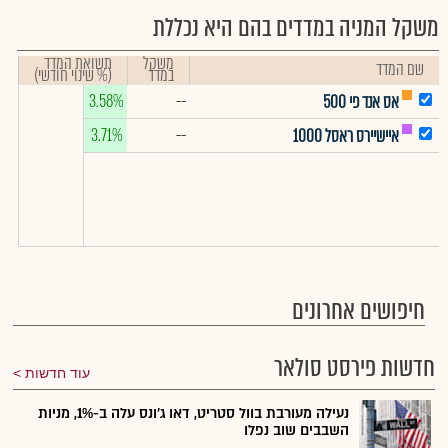
משקל המניה במדדים בהם היא נכללת
משקל
תשואת המדד
שם המדד
במדד
(% שינוי חודשי)
3.58%
--
אס אנד פי 500
3.71%
--
איישיירס ראסל 1000
חיפושים אחרונים
חדשות פירסט סולאר
עוד חדשות
נעילה מעורבת בוול סטריט, דאו ג'ונס עלה ב-1%, מניות
השבבים שוב נפלו