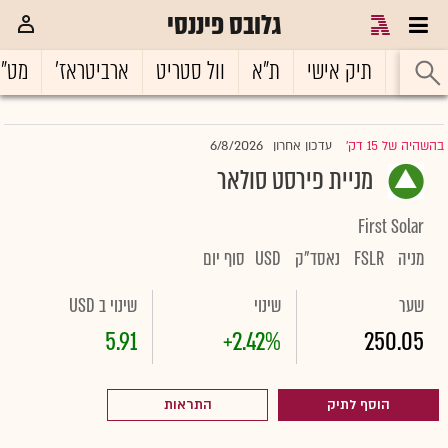
גלובס פיננסי
ראשי
תיק אישי
ת"א
וול סטריט
ארביטראז'
מט"
6/8/2026
בהשהיה של 15 דק'
עדכון אחרון
|
מניית פירסט סולאר
First Solar
מניה
FSLR
נאסד"ק
USD
סוף יום
שער
שינוי
שינוי ב USD
5.91
+2.42%
250.05
הוסף לתיק
התראות