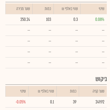
שינוי
₪ שווי באלפי
כמות
שער מכירה
250.24
103
0.3
0.08%
--
--
--
--
--
--
--
--
--
--
--
--
--
--
--
--
ביקוש
שער קניה
כמות
₪ שווי באלפי
שינוי
-0.05%
0.1
39
249.92