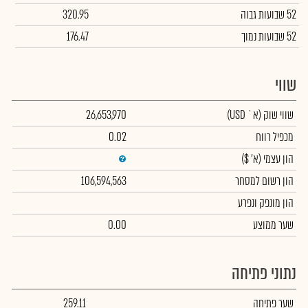
52 שבועות גבוה
320.95
52 שבועות נמוך
176.47
שווי
שווי שוק
(א` USD)
26,653,970
מכפיל רווח
0.02
הון עצמי
(א' $)
הון רשום למסחר
106,594,563
הון מונפק ונפרע
שער ממוצע
0.00
נתוני פתיחה
שער פתיחה
259.11