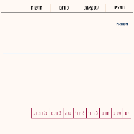
תמצית
עסקאות
פורום
חדשות
השוואה
יום
שבוע
חודש
3 חוד'
6 חוד'
שנה
3 שנים
כל המידע