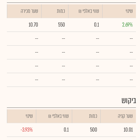
שינוי
₪ שווי באלפי
כמות
שער מכירה
10.70
550
0.1
2.69%
--
--
--
--
--
--
--
--
--
--
--
--
--
--
--
--
ביקוש
שער קניה
כמות
₪ שווי באלפי
שינוי
-3.93%
0.1
500
10.01