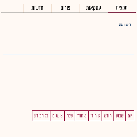
תמצית
עסקאות
פורום
חדשות
השוואה
יום
שבוע
חודש
3 חוד'
6 חוד'
שנה
3 שנים
כל המידע