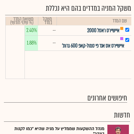
משקל המניה במדדים בהם היא נכללת
משקל
תשואת המדד
שם המדד
במדד
(% שינוי חודשי)
2.40%
--
איישיירס ראסל 2000
1.88%
--
איישיירס אס אנד פי סמול-קאפ 600 גרות'
חיפושים אחרונים
חדשות
מנהל ההשקעות שממליץ על מניה שהיא "כמו לקנות
בונקר"