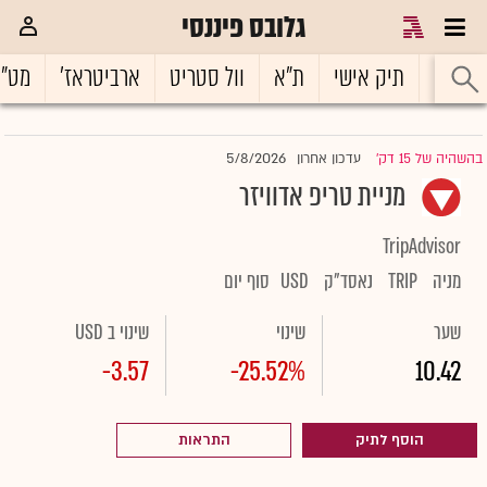
גלובס פיננסי
ראשי
תיק אישי
ת"א
וול סטריט
ארביטראז'
מט"
5/8/2026
בהשהיה של 15 דק'
עדכון אחרון
|
מניית טריפ אדוויזר
TripAdvisor
מניה
TRIP
נאסד"ק
USD
סוף יום
שער
שינוי
שינוי ב USD
-3.57
-25.52%
10.42
הוסף לתיק
התראות