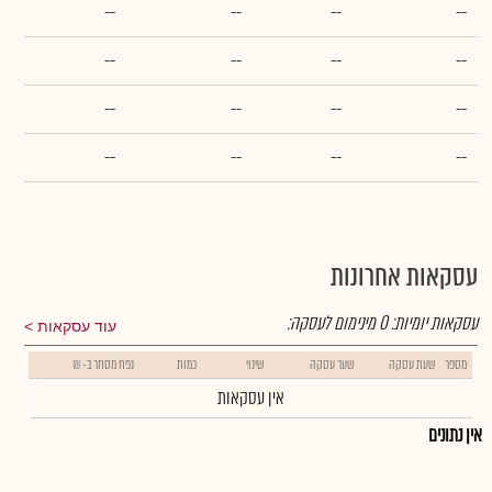
--
--
--
--
--
--
--
--
--
--
--
--
--
--
--
--
עסקאות אחרונות
עסקאות יומיות:
0
מינימום לעסקה:
עוד עסקאות
מספר
שעת עסקה
שער עסקה
שינוי
כמות
נפח מסחר ב- ₪
אין עסקאות
אין נתונים