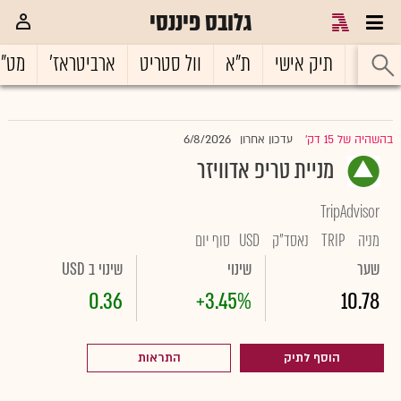
גלובס פיננסי
ראשי
תיק אישי
ת"א
וול סטריט
ארביטראז'
מט"
6/8/2026
בהשהיה של 15 דק'
עדכון אחרון
|
מניית טריפ אדוויזר
TripAdvisor
מניה
TRIP
נאסד"ק
USD
סוף יום
שער
שינוי
שינוי ב USD
0.36
+3.45%
10.78
הוסף לתיק
התראות