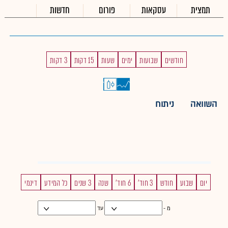
תמצית
עסקאות
פורום
חדשות
חודשים
שבועות
ימים
שעות
15 דקות
3 דקות
השוואה
ניתוח
יום
שבוע
חודש
3 חוד'
6 חוד'
שנה
3 שנים
כל המידע
דינמי
מ -
עד