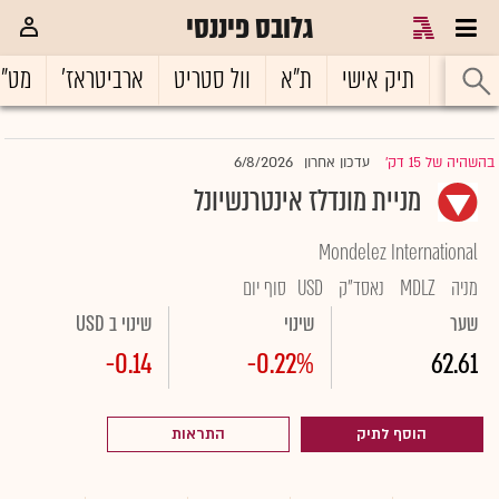
גלובס פיננסי
ראשי
תיק אישי
ת"א
וול סטריט
ארביטראז'
מט"
6/8/2026
בהשהיה של 15 דק'
עדכון אחרון
|
מניית מונדלז אינטרנשיונל
Mondelez International
מניה
MDLZ
נאסד"ק
USD
סוף יום
שער
שינוי
שינוי ב USD
-0.14
-0.22%
62.61
הוסף לתיק
התראות