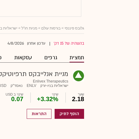
גלובס פיננסי
>
בורסות עולם
>
מניות חו"ל
>
ישראליות ב
4/8/2026
בהשהיה של 15 דק'
עדכון אחרון
|
תמצית
גרפים
עסקאות
פ
מניית אנלייבקס תרפיוטיקס
Enlivex Therapeutics
ישראליות בניו-יורק
ENLV
נאסד"ק
USD
שער
שינוי
שינוי ב USD
0.07
+3.32%
2.18
הוסף לתיק
התראות