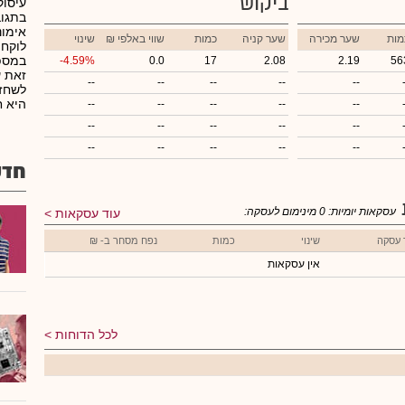
ביקוש
עיסוק
בתגוב
אימונ
מות
שער מכירה
שער קניה
כמות
₪ שווי באלפי
שינוי
לוקחת
במספר
-4.59%
0.0
17
2.08
2.19
56
זאת ע
--
--
--
--
--
לשחזר
היא ח
--
--
--
--
--
--
--
--
--
--
--
--
--
--
--
חדש
עסקאות יומיות:
0
מינימום לעסקה:
עוד עסקאות
 עסקה
שינוי
כמות
נפח מסחר ב- ₪
אין עסקאות
לכל הדוחות