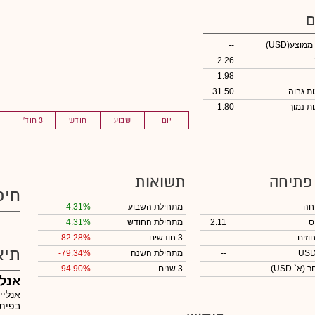
ם
 ממוצע
(USD)
--
2.26
1.98
31.50
1.80
יום
שבוע
חודש
3 חוד'
 פתיחה
תשואות
חיפ
חה
--
מתחילת השבוע
4.31%
ס
2.11
מתחילת החודש
4.31%
וזים
--
3 חודשים
-82.28%
תיא
--
מתחילת השנה
-79.34%
חר
(א` USD)
3 שנים
-94.90%
אנל
אנליי
בפיתו