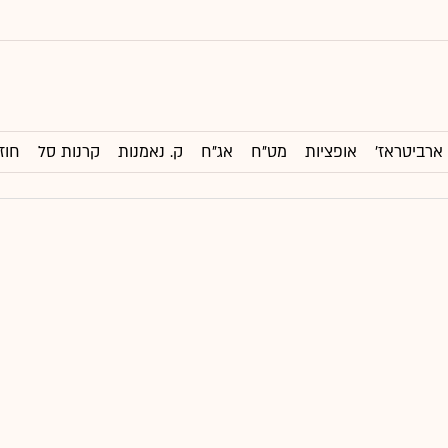
ארביטראז'
אופציות
מט"ח
אג"ח
ק. נאמנות
קרנות סל
חוז