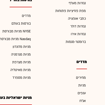
בורסות בחו"ל
נגזרות מעו"ף
מפת פוזיציות פתוחות
מדדים
כתבי אופציה
בורסות בעולם
נגזרות דולר
מניות מבורסת NYSE
נגזרות אירו
מניות מבורסת Nasdaq
ברומטר-מגמות
מניות מלונדון
מניות מגרמניה
מדדים
מניות מצרפת
מניות מאיטליה
מחירים
מניות מספרד
מניות
ענפים
מניות ישראליות בעו
אג"ח