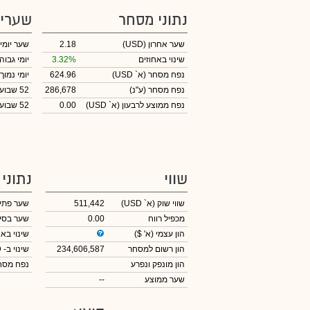
נתוני מסחר
שערי
שער אחרון
(USD)
2.18
שער יומי
שינוי באחוזים
3.32%
יומי גבוה
נפח מסחר
(א` USD)
624.96
יומי נמוך
נפח מסחר
(ע"נ)
286,678
52 שבועות גבוה
נפח ממוצע לרבעון (א` USD)
0.00
52 שבועות נמוך
שווי
נתוני
שווי שוק
(א` USD)
511,442
שער פתי
מכפיל רווח
0.00
שער בסי
הון עצמי
(א' $)
שינוי באח
הון רשום למסחר
234,606,587
שינוי
ב- USD
הון מונפק ונפרע
נפח מס
שער ממוצע
--