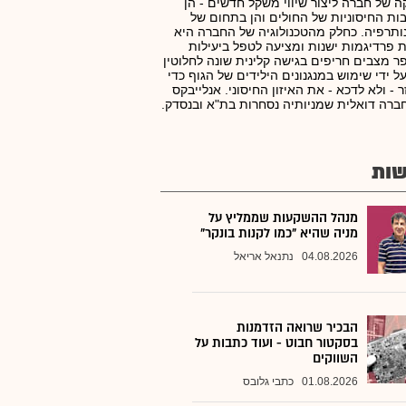
ה של חברה ליצור שיווי משקל חדשים - הן
ות החיסוניות של החולים והן בתחום של
ותרפיה. כחלק מהטכנולוגיה של החברה היא
 פרדיגמות ישנות ומציעה לטפל ביעילות
 מצבים חריפים בגישה קלינית שונה לחלוטין
ל ידי שימוש במנגנונים הילידים של הגוף כדי
 - ולא לדכא - את האיזון החיסוני. אנלייבקס
ברה דואלית שמניותיה נסחרות בת"א ובנסדק.
ות
מנהל ההשקעות שממליץ על
מניה שהיא "כמו לקנות בונקר"
04.08.2026
נתנאל אריאל
הבכיר שרואה הזדמנות
בסקטור חבוט - ועוד כתבות על
השווקים
01.08.2026
כתבי גלובס