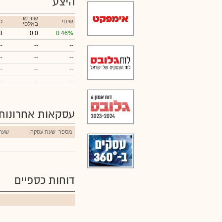
היצע
₪ שווי
שינוי
כ
באלפי
3
0.0
0.46%
--
--
--
--
--
--
--
--
--
--
--
--
עסקאות אחרונות
מספר
שעת עסקה
שער
דוחות כספיים