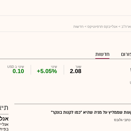
ארה"ב
>
אנלייבקס תרפיוטיקס
> חדשות
ורום
חדשות
שער
שינוי
שינוי ב USD
0.10
+5.05%
2.08
תיא
ת שממליץ על מניה שהיא "כמו לקנות בונקר"
אנל
כתבי גלובס
אנליי
בפיתו