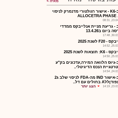
מאיה
אנלב-K6 - אישור רגולטורי מדנמרק לניסוי
ALLOCETRA PHASE .
23.04.2
 - גריעת מניית אנלייבקס ממדדי
 ביום ב13.4.26
30.03.2
- F20 לשנת 2025
25.03.2
K: תוצאות לשנת 2025
25.03.2
-גיוס הלוואה המירה,עדכונים בק"ע
רטגיית הנכס הדיגיטלי..
24.03.2
אנלב-אישור IND מה-FDA לניסוי שלב ג2
A בחולים עם דל..
הצג יותר
23.03.2