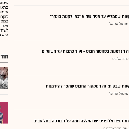
עיסוק
בתגוב
אימונ
ת שממליץ על מניה שהיא "כמו לקנות בונקר"
לוקחת
במספר
נתנאל אריאל
זאת ע
לשחזר
היא ח
 הזדמנות בסקטור חבוט - ועוד כתבות על השווקים
חדש
כתבי גלובס
ות שבטוח: זה הסקטור החבוט שהפך להזדמנות
נתנאל אריאל
ר קפצו ולג'פריס יש המלצה חמה על הבורסה בתל אביב
שירי חביב-ולדהורן