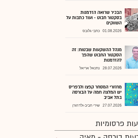
הבכיר שרואה הזדמנות
בסקטור חבוט - ועוד כתבות על
השווקים
01.08.2026
כתבי גלובס
מנהל ההשקעות שבטוח: זה
הסקטור החבוט שהפך
להזדמנות
28.07.2026
נתנאל אריאל
מחזורי המסחר קפצו ולג'פריס
יש המלצה חמה על הבורסה
בתל אביב
27.07.2026
שירי חביב-ולדהורן
ות פרסומיות
עות בורסה - מאיה