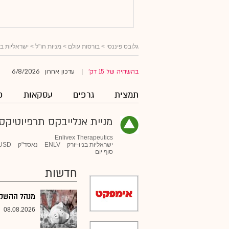
גלובס פיננסי
>
בורסות עולם
>
מניות חו"ל
>
ישראליות ב
6/8/2026
בהשהיה של 15 דק'
עדכון אחרון
|
תמצית
גרפים
עסקאות
פ
מניית אנלייבקס תרפיוטיקס
Enlivex Therapeutics
ישראליות בניו-יורק
ENLV
נאסד"ק
USD
סוף יום
חדשות
מנהל ההשקעו
08.08.2026