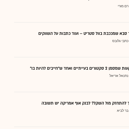
רם מורי
סבא שמככבת בוול סטריט – ועוד כתבות על השווקים
כתבי גלובס
עייתיים ואחד ש"חייבים להיות בו"
נתנאל אריאל
ך להתחזק מול השקל? לבנק אוף אמריקה יש תשובה
בר לביא