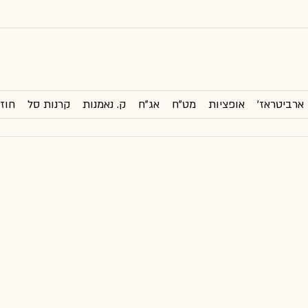
ארביטראז'
אופציות
מט"ח
אג"ח
ק. נאמנות
קרנות סל
חוזי