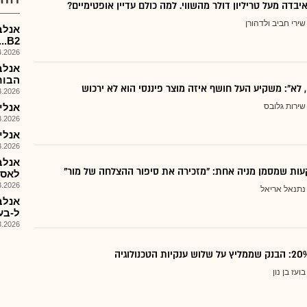
יבדה מעל טריליון דולר מהשווי. למה כולם עדיין אופטימיים?
שירי חביב ולדהורן
..B2
026, 08:31
אנלב
הבורסה
, לא": משקיע העל חושף איזה מוצר פיננסי הוא לא ירכוש
026, 17:48
שירות גלובס
אנלייבקס 
026, 14:52
אנלייבקס - 6
026, 14:50
אנלב
ות שמסמן מניה אחת: "מזכירה את סיפור ההצלחה של מור"
לאסט
026, 14:54
נתנאל אריאל
ל-בעפודןלל
026, 14:19
בועז בן נון