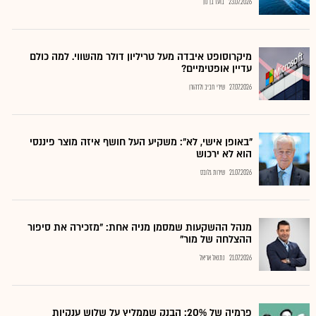
23.07.2026
בועז בן נון
מיקרוסופט איבדה מעל טריליון דולר מהשווי. למה כולם
עדיין אופטימיים?
27.07.2026
שירי חביב ולדהורן
"באופן אישי, לא": משקיע העל חושף איזה מוצר פיננסי
הוא לא ירכוש
21.07.2026
שירות גלובס
מנהל ההשקעות שמסמן מניה אחת: "מזכירה את סיפור
ההצלחה של מור"
21.07.2026
נתנאל אריאל
פרמיה של 20%: הבנק שממליץ על שלוש ענקיות