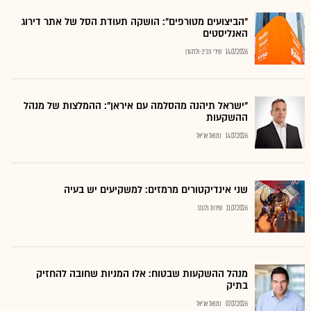
"הביצועים מטורפים": הושקה תעודת הסל של אתר דירוג
האנליסטים
14.07.2026
שירי חביב-ולדהורן
"ישראל תיהנה מהסלמה עם איראן": ההמלצות של מנהל
ההשקעות
14.07.2026
נתנאל אריאל
שני אינדיקטורים מרמזים: למשקיעים יש בעיה
11.07.2026
שירות גלובס
מנהל ההשקעות שבטוח: אלו המניות שחובה להחזיק
בתיק
07.07.2026
נתנאל אריאל