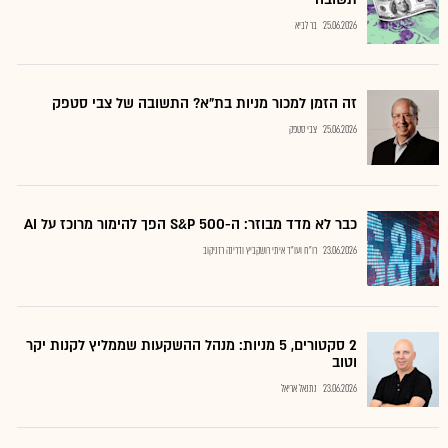
25.06.2026
בר לביא
זה הזמן למכור מניות בת"א? התשובה של צבי סטפק
25.06.2026
צבי סטפק
כבר לא מדד מבוזר: ה-S&P 500 הפך להימור מרוכז על AI
23.06.2026
רו"ח ועו"ד איתי רושקביץ ודרינה רזניקוב
2 סקטורים, 5 מניות: מנהל ההשקעות שממליץ לקנות יקר
וטוב
23.06.2026
נתנאל אריאל