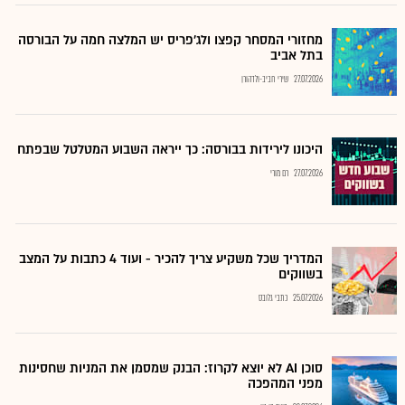
מחזורי המסחר קפצו ולג'פריס יש המלצה חמה על הבורסה
בתל אביב
27.07.2026
שירי חביב-ולדהורן
היכונו לירידות בבורסה: כך ייראה השבוע המטלטל שבפתח
27.07.2026
רם מורי
המדריך שכל משקיע צריך להכיר - ועוד 4 כתבות על המצב
בשווקים
25.07.2026
כתבי גלובס
סוכן AI לא יוצא לקרוז: הבנק שמסמן את המניות שחסינות
מפני המהפכה