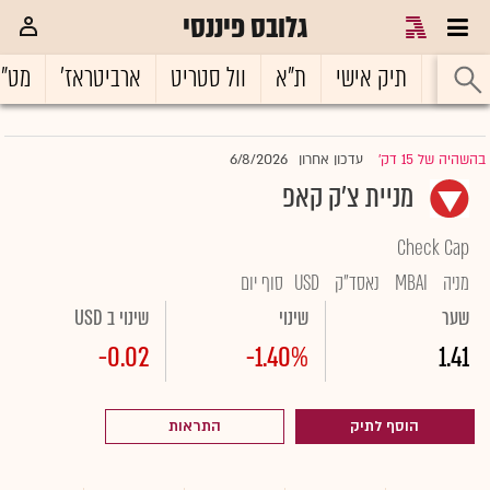
גלובס פיננסי
ראשי
תיק אישי
ת"א
וול סטריט
ארביטראז'
מט"
6/8/2026
בהשהיה של 15 דק'
עדכון אחרון
|
מניית צ'ק קאפ
Check Cap
מניה
MBAI
נאסד"ק
USD
סוף יום
שער
שינוי
שינוי ב USD
-0.02
-1.40%
1.41
הוסף לתיק
התראות