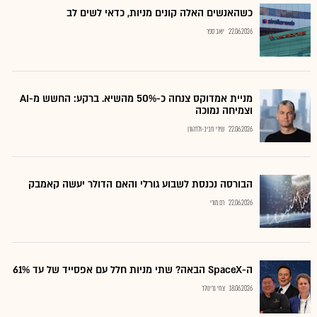
כשהאנשים האלה קונים מניות, כדאי לשים לב
22.06.2026
יואב ספר
מניית אמדוקס צנחה כ-50% מהשיא. ברקע: החשש מ-AI
וצמיחה נמוכה
22.06.2026
שירי חביב-ולדהורן
הבורסה נכנסת לשבוע גורלי והאם הדולר יעשה קאמבק
22.06.2026
רם מורי
ה-SpaceX הבאה? שתי מניות חלל עם אפסייד של עד 61%
18.06.2026
צחי גרינולד