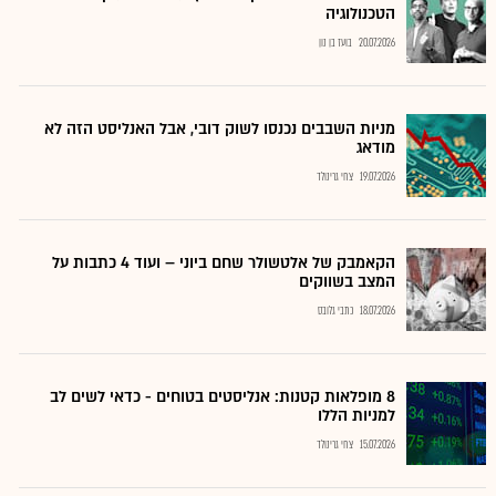
הטכנולוגיה
20.07.2026
בועז בן נון
מניות השבבים נכנסו לשוק דובי, אבל האנליסט הזה לא
מודאג
19.07.2026
צחי גרינולד
הקאמבק של אלטשולר שחם ביוני – ועוד 4 כתבות על
המצב בשווקים
18.07.2026
כתבי גלובס
8 מופלאות קטנות: אנליסטים בטוחים - כדאי לשים לב
למניות הללו
15.07.2026
צחי גרינולד