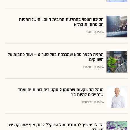
הסיכון הצפוי בהחלטת הריבית היום, והישג המניות
הביטחוניות בת"א
06.07.2026
רם מורי
המניה מכפר סבא שמככבת בוול סטריט – ועוד כתבות על
השווקים
04.07.2026
כתבי גלובס
מנהל ההשקעות שמסמן 2 סקטורים בעייתיים ואחד
ש"חייבים להיות בו"
01.07.2026
נתנאל אריאל
הדולר ימשיך להתחזק מול השקל? לבנק אוף אמריקה יש
תשובה