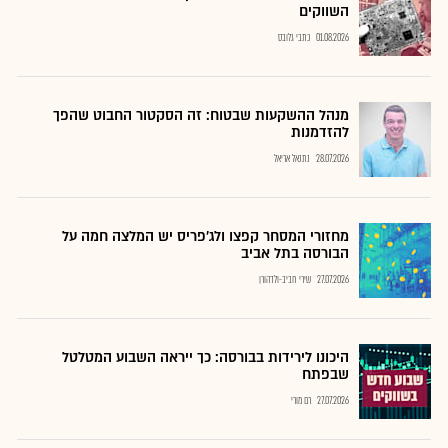
השווקים
01.08.2026
כתבי גלובס
מנהל ההשקעות שבטוח: זה הסקטור החבוט שהפך
להזדמנות
28.07.2026
נתנאל אריאל
מחזורי המסחר קפצו ולג'פריס יש המלצה חמה על
הבורסה בתל אביב
27.07.2026
שירי חביב-ולדהורן
היכונו לירידות בבורסה: כך ייראה השבוע המטלטל
שבפתח
27.07.2026
רם מורי