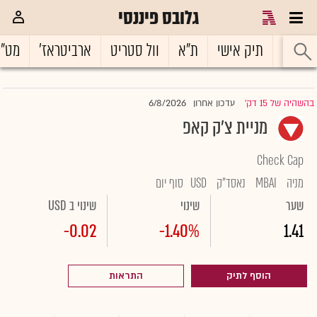
גלובס פיננסי
ראשי
תיק אישי
ת"א
וול סטריט
ארביטראז'
מט"
6/8/2026
בהשהיה של 15 דק'
עדכון אחרון
|
מניית צ'ק קאפ
Check Cap
מניה
MBAI
נאסד"ק
USD
סוף יום
שער
שינוי
שינוי ב USD
-0.02
-1.40%
1.41
הוסף לתיק
התראות