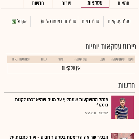
עסקאות
תמצית
פורום
חדשות
סה"כ עסקאות
סה"כ כמות
סה"כ נפח מסחר
(א' ₪)
אקסל
פירוט עסקאות יומיות
מספר
שעת עסקה
מצב
שער עסקה
שינוי
כמות
נפח מסחר ב- ₪
אין עסקאות
חדשות
מנהל ההשקעות שממליץ על מניה שהיא "כמו לקנות
בונקר"
04.08.2026
נתנאל אריאל
הבכיר שרואה הזדמנות בסקטור חבוט - ועוד כתבות על