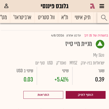
גלובס פיננסי
ראשי
תיק אישי
ת"א
וול סטריט
ארביטראז'
מט"
4/8/2026
בהשהיה של 15 דק'
עדכון אחרון
|
מניית מיי סייז
My Size
ישראליות בניו-יורק
MYSZ
נאסד"ק
USD
סוף יום
שער
שינוי
שינוי ב USD
0.03
+5.41%
0.39
הוסף לתיק
התראות