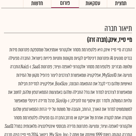
פורום
תמצית
עסקאות
חדשות
תיאור חברה
מיי סייז, אינק.(חברה זרה)
החברה מיי סייז אינק היא פלטפורמת מסחר אלקטרוני אומניכאנל שמספקת פתרונות מידות
בגדים מונעים AI ופתרונות דיגיטליים לקניות מקוונות וחנויות פיזיות בישראל. החברה מפעילה
שלושה מגזרים: פלטפורמת מסחר אלקטרוני לאופנה וציוד; פתרונות SaaS; ו-Naiz1.החברה
מציעה את MySizeID, אפליקציה שמאפשרת לצרכנים ליצור פרופיל מקוון של המידות
האישיות שלהם כדי לקבל את ההתאמה הנכונה; BoxSize, אפליקציה למדידת חבילות
שמאפשרת לצרכנים למדוד את גודל החבילה שלהם באמצעות הסמארטפון שלהם, לחשב את
עלויות המשלוח, ולסדר זמן איסוף נוח לחבילה; ו-SizeUp, סרגל מדידה דיגיטלי שמאפשר
למשתמשים למדוד את האורך, הרוחב, והגובה של משטח על ידי הזזת הסמארטפון שלהם
מנקודה אחת לנקודה אחרת של אובייקט או מרחב.החברה גם מפעילה פלטפורמת מסחר
אלקטרוני לאופנה וציוד; ומציעה פתרונות מדידה מבוססי אינטיליגנציה מלאכותית במודל SaaS1.
החברה הוקמה בשנת 1999 ושינתה את שמה ל-My Size, Inc. בינואר 2014.מיי סייז הינה חברה