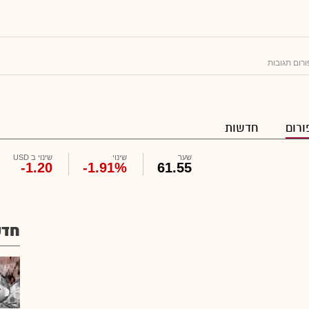
רום תגובות
ורום
חדשות
שער
שינוי
שינוי ב USD
-1.20
-1.91%
61.55
חדש