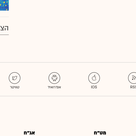
הצע
מט"ח
אג"ח