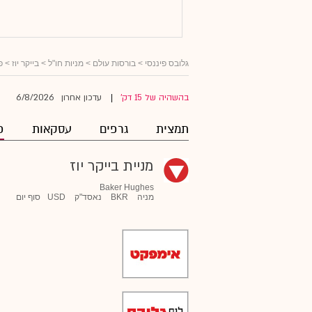
גלובס פיננסי
>
בורסות עולם
>
מניות חו"ל
>
בייקר יוז
> פו
6/8/2026
בהשהיה של 15 דק'
עדכון אחרון
|
תמצית
גרפים
עסקאות
פ
מניית בייקר יוז
Baker Hughes
מניה
BKR
נאסד"ק
USD
סוף יום