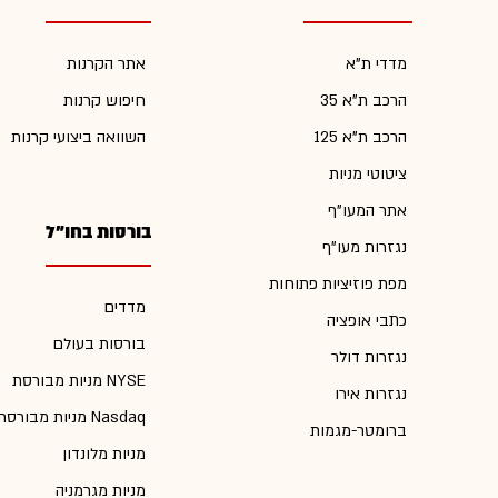
מדדי ת"א
אתר הקרנות
הרכב ת"א 35
חיפוש קרנות
הרכב ת"א 125
השוואה ביצועי קרנות
ציטוטי מניות
אתר המעו"ף
בורסות בחו"ל
נגזרות מעו"ף
מפת פוזיציות פתוחות
מדדים
כתבי אופציה
בורסות בעולם
נגזרות דולר
מניות מבורסת NYSE
נגזרות אירו
מניות מבורסת Nasdaq
ברומטר-מגמות
מניות מלונדון
מניות מגרמניה