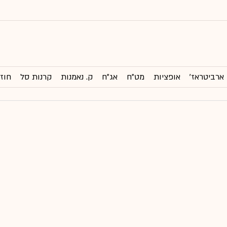
ארביטראז'
אופציות
מט"ח
אג"ח
ק. נאמנות
קרנות סל
חוזי