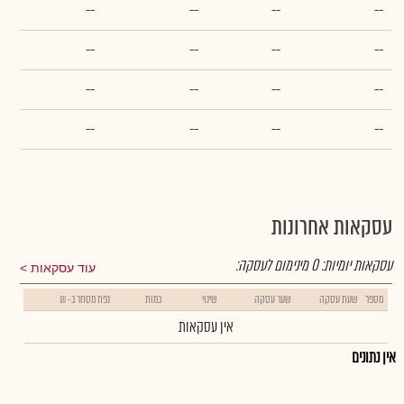
--
--
--
--
--
--
--
--
--
--
--
--
--
--
--
--
עסקאות אחרונות
עסקאות יומיות:
0
מינימום לעסקה:
עוד עסקאות
מספר
שעת עסקה
שער עסקה
שינוי
כמות
נפח מסחר ב- ₪
אין עסקאות
אין נתונים