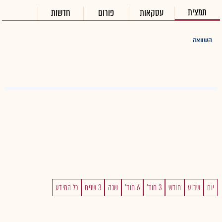
תמצית
עסקאות
פורום
חדשות
השוואה
יום
שבוע
חודש
3 חוד'
6 חוד'
שנה
3 שנים
כל המידע