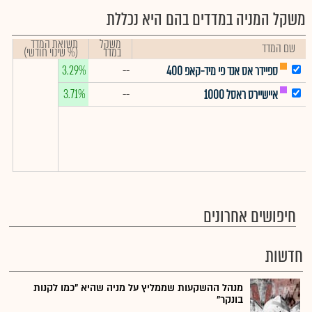
משקל המניה במדדים בהם היא נכללת
משקל
תשואת המדד
שם המדד
במדד
(% שינוי חודשי)
3.29%
--
ספיידר אס אנד פי מיד-קאפ 400
3.71%
--
איישיירס ראסל 1000
חיפושים אחרונים
חדשות
מנהל ההשקעות שממליץ על מניה שהיא "כמו לקנות
בונקר"