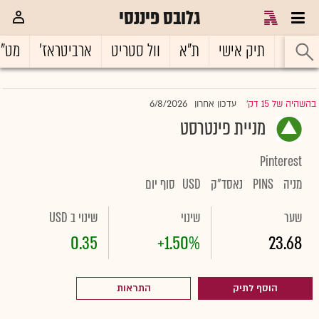
גלובס פיננסי
ראשי
תיק אישי
ת"א
וול סטריט
ארביטראז'
מט"
6/8/2026
בהשהיה של 15 דק'
עדכון אחרון
|
מניית פינטרסט
Pinterest
מניה
PINS
נאסד"ק
USD
סוף יום
שער
שינוי
שינוי ב USD
0.35
+1.50%
23.68
הוסף לתיק
התראות