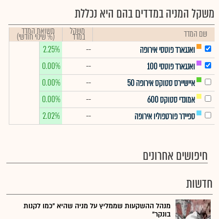
משקל המניה במדדים בהם היא נכללת
משקל
תשואת המדד
שם המדד
במדד
(% שינוי חודשי)
2.25%
--
ואנגארד פוטסי אירופה
0.00%
--
ואנגארד פוטסי 100
0.00%
--
איישיירס סטוקס אירופה 50
0.00%
--
אמונדי סטוקס 600
2.02%
--
ספיידר פורטפוליו אירופה
חיפושים אחרונים
חדשות
מנהל ההשקעות שממליץ על מניה שהיא "כמו לקנות
בונקר"