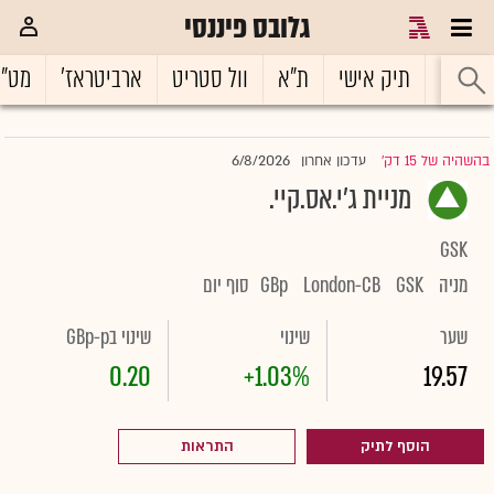
גלובס פיננסי
ראשי
תיק אישי
ת"א
וול סטריט
ארביטראז'
מט"
6/8/2026
בהשהיה של 15 דק'
עדכון אחרון
|
מניית ג'י.אס.קיי.
GSK
מניה
GSK
London-CB
GBp
סוף יום
שער
שינוי
שינוי בGBp-p
0.20
+1.03%
19.57
הוסף לתיק
התראות