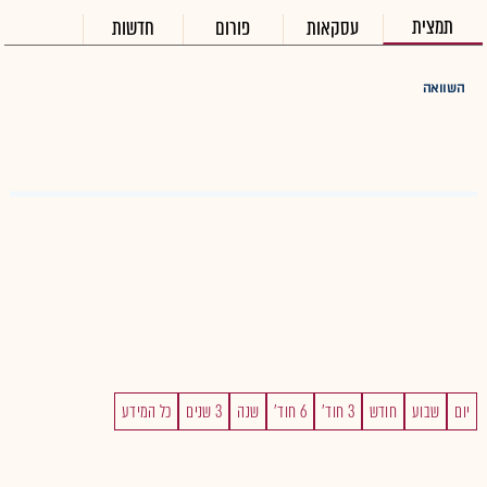
תמצית
עסקאות
פורום
חדשות
השוואה
יום
שבוע
חודש
3 חוד'
6 חוד'
שנה
3 שנים
כל המידע