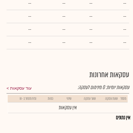
--
--
--
--
--
--
--
--
--
--
--
--
--
--
--
--
עסקאות אחרונות
עסקאות יומיות:
0
מינימום לעסקה:
עוד עסקאות
מספר
שעת עסקה
שער עסקה
שינוי
כמות
נפח מסחר ב- ₪
אין עסקאות
אין נתונים