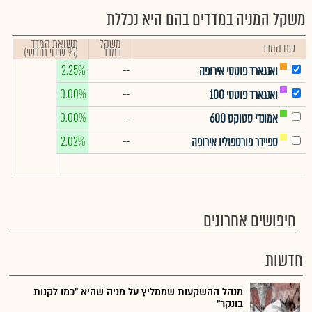
משקל המניה במדדים בהם היא נכללת
משקל
תשואת המדד
שם המדד
במדד
(% שינוי חודשי)
2.25%
--
ואנגארד פוטסי אירופה
0.00%
--
ואנגארד פוטסי 100
0.00%
--
אמונדי סטוקס 600
2.02%
--
ספיידר פורטפוליו אירופה
חיפושים אחרונים
חדשות
מנהל ההשקעות שממליץ על מניה שהיא "כמו לקנות
בונקר"