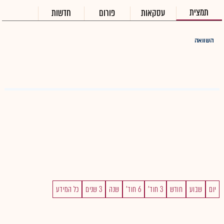
תמצית
עסקאות
פורום
חדשות
השוואה
יום
שבוע
חודש
3 חוד'
6 חוד'
שנה
3 שנים
כל המידע