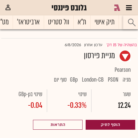
גלובס פיננסי
ראשי
תיק אישי
ת"א
וול סטריט
ארביטראז'
מט"
6/8/2026
בהשהיה של 15 דק'
עדכון אחרון
|
מניית פירסון
Pearson
מניה
PSON
London-CB
GBp
סוף יום
שער
שינוי
שינוי בGBp-p
-0.04
-0.33%
12.24
הוסף לתיק
התראות