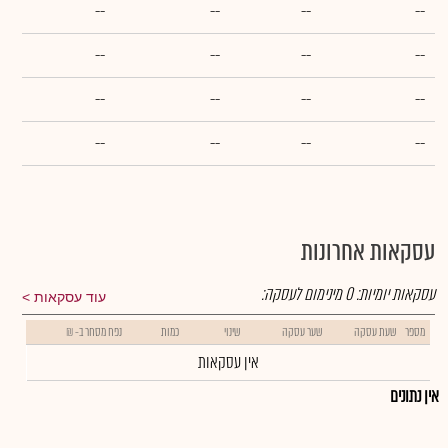
--
--
--
--
--
--
--
--
--
--
--
--
--
--
--
--
עסקאות אחרונות
עסקאות יומיות:
0
מינימום לעסקה:
עוד עסקאות
מספר
שעת עסקה
שער עסקה
שינוי
כמות
נפח מסחר ב- ₪
אין עסקאות
אין נתונים