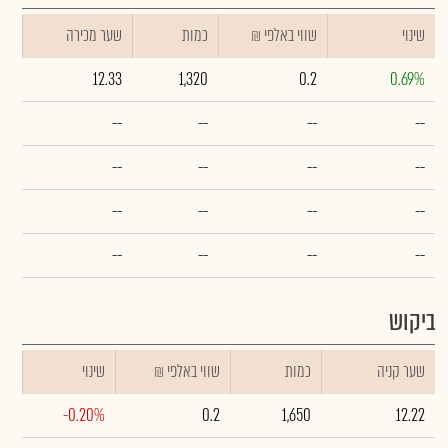
שינוי
₪ שווי באלפי
כמות
שער מכירה
12.33
1,320
0.2
0.69%
--
--
--
--
--
--
--
--
--
--
--
--
--
--
--
--
ביקוש
שער קניה
כמות
₪ שווי באלפי
שינוי
-0.20%
0.2
1,650
12.22