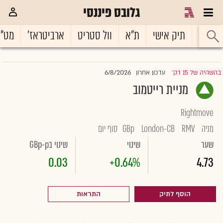
גלובס פיננסי
ראשי
תיק אישי
ת"א
וול סטריט
ארביטראז'
מט"
6/8/2026
בהשהיה של 15 דק'
עדכון אחרון
|
מניית רייטמוב
Rightmove
מניה
RMV
London-CB
GBp
סוף יום
שער
שינוי
שינוי בGBp-p
0.03
+0.64%
4.73
הוסף לתיק
התראות