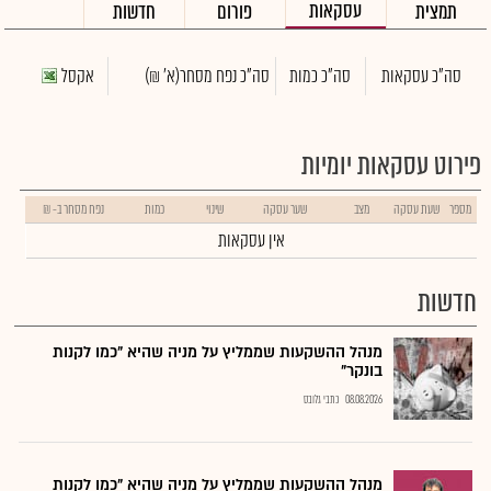
עסקאות
תמצית
פורום
חדשות
סה"כ עסקאות
סה"כ כמות
סה"כ נפח מסחר
(א' ₪)
אקסל
פירוט עסקאות יומיות
מספר
שעת עסקה
מצב
שער עסקה
שינוי
כמות
נפח מסחר ב- ₪
אין עסקאות
חדשות
מנהל ההשקעות שממליץ על מניה שהיא "כמו לקנות
בונקר"
08.08.2026
כתבי גלובס
מנהל ההשקעות שממליץ על מניה שהיא "כמו לקנות