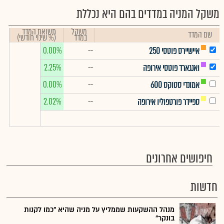
משקל המניה במדדים בהם היא נכללת
משקל
תשואת המדד
שם המדד
במדד
(% שינוי חודשי)
0.00%
--
איישיירס פוטסי 250
2.25%
--
ואנגארד פוטסי אירופה
0.00%
--
אמונדי סטוקס 600
2.02%
--
ספיידר פורטפוליו אירופה
חיפושים אחרונים
חדשות
מנהל ההשקעות שממליץ על מניה שהיא "כמו לקנות
בונקר"