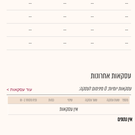
--
--
--
--
--
--
--
--
--
--
--
--
--
--
--
--
עסקאות אחרונות
עסקאות יומיות:
0
מינימום לעסקה:
עוד עסקאות
מספר
שעת עסקה
שער עסקה
שינוי
כמות
נפח מסחר ב- ₪
אין עסקאות
אין נתונים