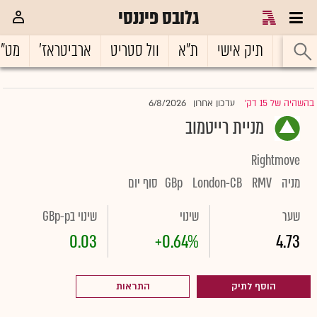
גלובס פיננסי
ראשי
תיק אישי
ת"א
וול סטריט
ארביטראז'
מט"
6/8/2026
בהשהיה של 15 דק'
עדכון אחרון
|
מניית רייטמוב
Rightmove
מניה
RMV
London-CB
GBp
סוף יום
שער
שינוי
שינוי בGBp-p
0.03
+0.64%
4.73
הוסף לתיק
התראות