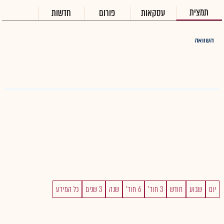
תמצית
עסקאות
פורום
חדשות
השוואה
יום
שבוע
חודש
3 חוד'
6 חוד'
שנה
3 שנים
כל המידע