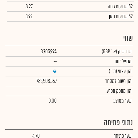
52 שבועות גבוה
8.27
52 שבועות נמוך
3.92
שווי
שווי שוק
(א` GBP)
3,705,994
מכפיל רווח
--
הון עצמי
(מ` )
הון רשום למסחר
783,508,369
הון מונפק ונפרע
שער ממוצע
0.00
נתוני פתיחה
שער פתיחה
4.70