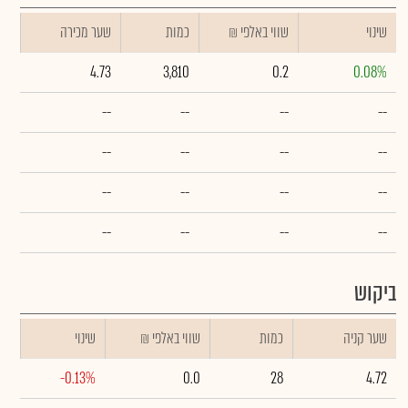
שינוי
₪ שווי באלפי
כמות
שער מכירה
4.73
3,810
0.2
0.08%
--
--
--
--
--
--
--
--
--
--
--
--
--
--
--
--
ביקוש
שער קניה
כמות
₪ שווי באלפי
שינוי
-0.13%
0.0
28
4.72