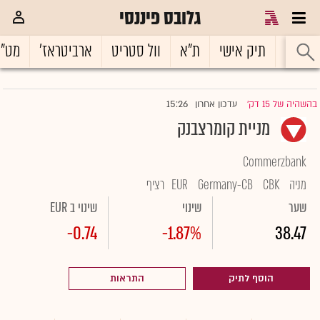
גלובס פיננסי
ראשי
תיק אישי
ת"א
וול סטריט
ארביטראז'
מט"
15:26
בהשהיה של 15 דק'
עדכון אחרון
|
מניית קומרצבנק
Commerzbank
מניה
CBK
Germany-CB
EUR
רציף
שער
שינוי
שינוי ב EUR
-0.74
-1.87%
38.47
הוסף לתיק
התראות