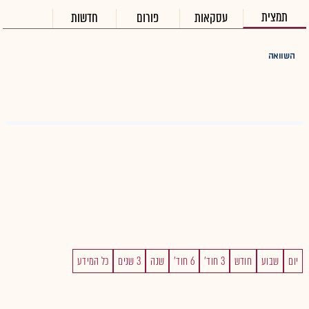
תמצית
עסקאות
פורום
חדשות
השוואה
יום
שבוע
חודש
3 חוד'
6 חוד'
שנה
3 שנים
כל המידע