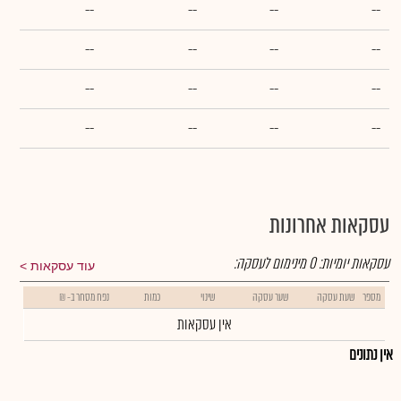
--
--
--
--
--
--
--
--
--
--
--
--
--
--
--
--
עסקאות אחרונות
עסקאות יומיות:
0
מינימום לעסקה:
עוד עסקאות
מספר
שעת עסקה
שער עסקה
שינוי
כמות
נפח מסחר ב- ₪
אין עסקאות
אין נתונים