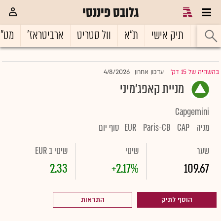
גלובס פיננסי
ראשי
תיק אישי
ת"א
וול סטריט
ארביטראז'
מט"
4/8/2026
בהשהיה של 15 דק'
עדכון אחרון
|
מניית קאפג'מיני
Capgemini
מניה
CAP
Paris-CB
EUR
סוף יום
שער
שינוי
שינוי ב EUR
2.33
+2.17%
109.67
הוסף לתיק
התראות