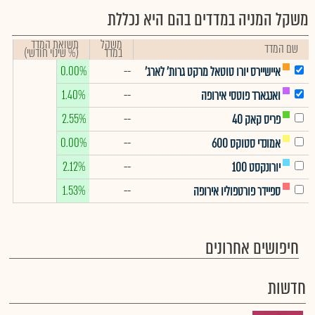
משקל המניה במדדים בהם היא נכללת
משקל
תשואת המדד
שם המדד
במדד
(% שינוי חודשי)
0.00%
--
איישיירס יורו טוטאל מרקט גרות' לארג'
1.40%
--
ואנגארד פוטסי אירופה
2.55%
--
פריס קאק 40
0.00%
--
אמונדי סטוקס 600
2.12%
--
יורונקסט 100
1.53%
--
ספיידר פורטפוליו אירופה
חיפושים אחרונים
חדשות