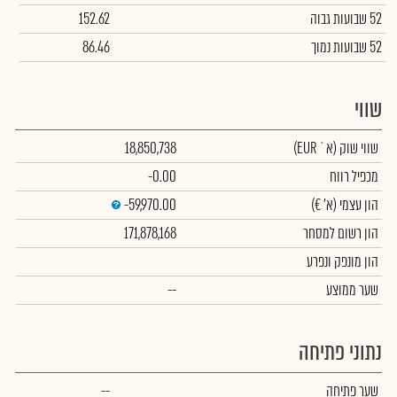
52 שבועות גבוה
152.62
52 שבועות נמוך
86.46
שווי
שווי שוק
(א` EUR)
18,850,738
מכפיל רווח
-0.00
הון עצמי
(א' €)
-59,970.00
הון רשום למסחר
171,878,168
הון מונפק ונפרע
שער ממוצע
--
נתוני פתיחה
שער פתיחה
--