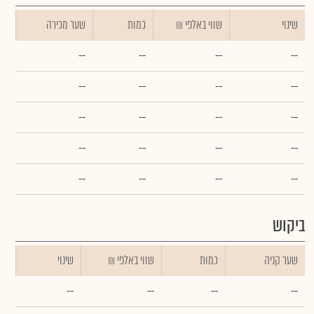
שינוי
₪ שווי באלפי
כמות
שער מכירה
--
--
--
--
--
--
--
--
--
--
--
--
--
--
--
--
--
--
--
--
ביקוש
שער קניה
כמות
₪ שווי באלפי
שינוי
--
--
--
--