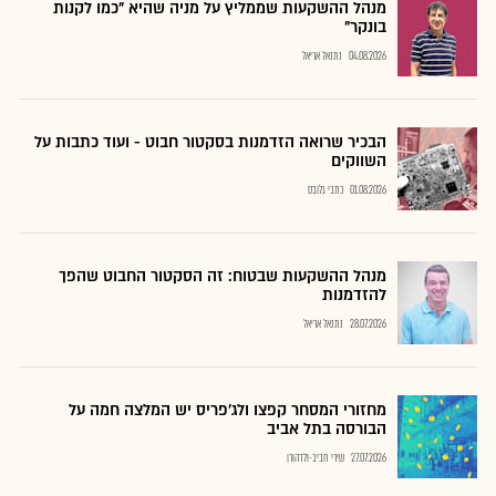
מנהל ההשקעות שממליץ על מניה שהיא "כמו לקנות
בונקר"
04.08.2026
נתנאל אריאל
הבכיר שרואה הזדמנות בסקטור חבוט - ועוד כתבות על
השווקים
01.08.2026
כתבי גלובס
מנהל ההשקעות שבטוח: זה הסקטור החבוט שהפך
להזדמנות
28.07.2026
נתנאל אריאל
מחזורי המסחר קפצו ולג'פריס יש המלצה חמה על
הבורסה בתל אביב
27.07.2026
שירי חביב-ולדהורן