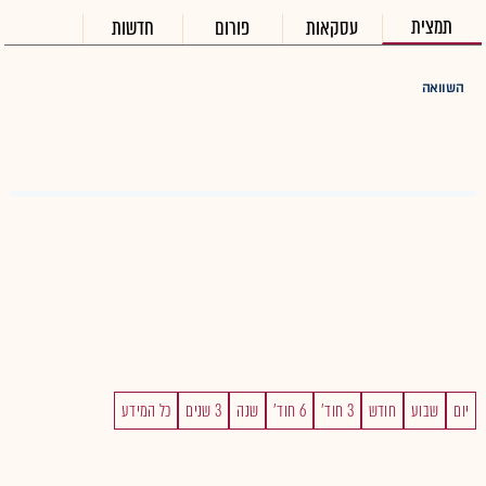
תמצית
עסקאות
פורום
חדשות
השוואה
יום
שבוע
חודש
3 חוד'
6 חוד'
שנה
3 שנים
כל המידע