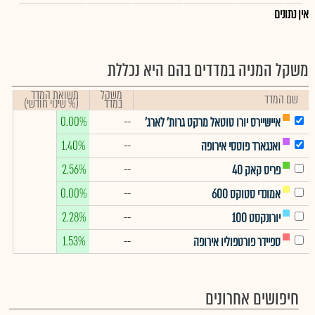
אין נתונים
משקל המניה במדדים בהם היא נכללת
משקל
תשואת המדד
שם המדד
במדד
(% שינוי חודשי)
0.00%
--
איישיירס יורו טוטאל מרקט גרות' לארג'
1.40%
--
ואנגארד פוטסי אירופה
2.56%
--
פריס קאק 40
0.00%
--
אמונדי סטוקס 600
2.28%
--
יורונקסט 100
1.53%
--
ספיידר פורטפוליו אירופה
חיפושים אחרונים