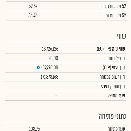
52 שבועות גבוה
152.62
52 שבועות נמוך
86.46
שווי
שווי שוק
(א` EUR)
18,726,126
מכפיל רווח
-0.00
הון עצמי
(א' €)
-59,970.00
הון רשום למסחר
171,878,168
הון מונפק ונפרע
שער ממוצע
--
נתוני פתיחה
שער פתיחה
108.95