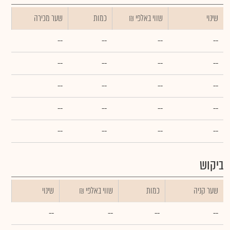
שינוי
₪ שווי באלפי
כמות
שער מכירה
--
--
--
--
--
--
--
--
--
--
--
--
--
--
--
--
--
--
--
--
ביקוש
שער קניה
כמות
₪ שווי באלפי
שינוי
--
--
--
--