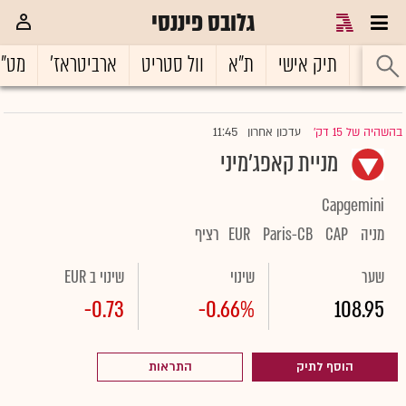
גלובס פיננסי
ראשי
תיק אישי
ת"א
וול סטריט
ארביטראז'
מט"
11:45
בהשהיה של 15 דק'
עדכון אחרון
|
מניית קאפג'מיני
Capgemini
מניה
CAP
Paris-CB
EUR
רציף
שער
שינוי
שינוי ב EUR
-0.73
-0.66%
108.95
הוסף לתיק
התראות