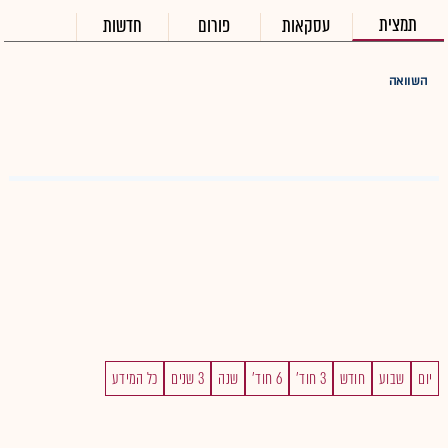
תמצית
עסקאות
פורום
חדשות
השוואה
יום
שבוע
חודש
3 חוד'
6 חוד'
שנה
3 שנים
כל המידע