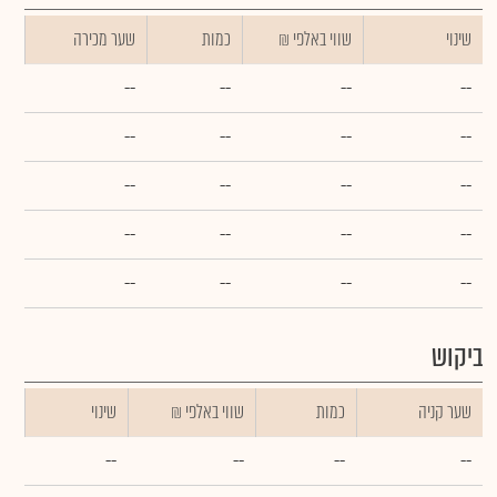
שינוי
₪ שווי באלפי
כמות
שער מכירה
--
--
--
--
--
--
--
--
--
--
--
--
--
--
--
--
--
--
--
--
ביקוש
שער קניה
כמות
₪ שווי באלפי
שינוי
--
--
--
--