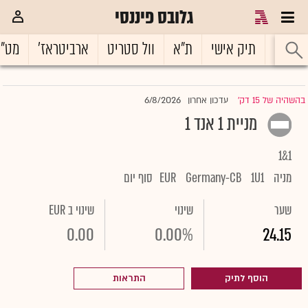
גלובס פיננסי
ראשי
תיק אישי
ת"א
וול סטריט
ארביטראז'
מט"
6/8/2026
בהשהיה של 15 דק'
עדכון אחרון
|
מניית 1 אנד 1
1&1
מניה
1U1
Germany-CB
EUR
סוף יום
שער
שינוי
שינוי ב EUR
0.00
0.00%
24.15
הוסף לתיק
התראות