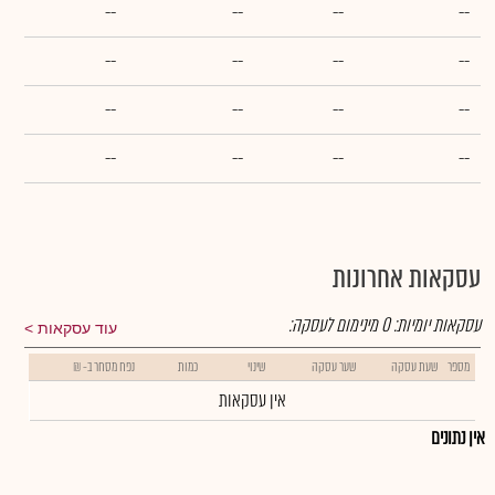
--
--
--
--
--
--
--
--
--
--
--
--
--
--
--
--
עסקאות אחרונות
עסקאות יומיות:
0
מינימום לעסקה:
עוד עסקאות
מספר
שעת עסקה
שער עסקה
שינוי
כמות
נפח מסחר ב- ₪
אין עסקאות
אין נתונים