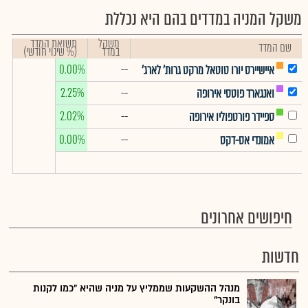
משקל המניה במדדים בהם היא נכללת
משקל
תשואת המדד
שם המדד
במדד
(% שינוי חודשי)
0.00%
--
איישיירס יורו טוטאל מרקט גרות' לארג'
2.25%
--
ואנגארד פוטסי אירופה
2.02%
--
ספיידר פורטפוליו אירופה
0.00%
--
אמונדי אס-דקס
חיפושים אחרונים
חדשות
מנהל ההשקעות שממליץ על מניה שהיא "כמו לקנות
בונקר"