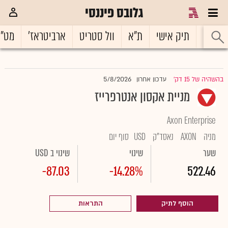
גלובס פיננסי
ראשי
תיק אישי
ת"א
וול סטריט
ארביטראז'
מט"
5/8/2026
בהשהיה של 15 דק'
עדכון אחרון
|
מניית אקסון אנטרפרייז
Axon Enterprise
מניה
AXON
נאסד"ק
USD
סוף יום
שער
שינוי
שינוי ב USD
-87.03
-14.28%
522.46
הוסף לתיק
התראות