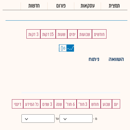
תמצית
עסקאות
פורום
חדשות
חודשים
שבועות
ימים
שעות
15 דקות
3 דקות
השוואה
ניתוח
יום
שבוע
חודש
3 חוד'
6 חוד'
שנה
3 שנים
כל המידע
דינמי
מ -
עד