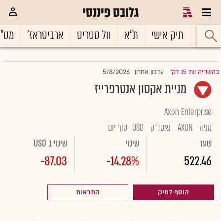
גלובס פיננסי
ראשי
תיק אישי
ת"א
וול סטריט
ארביטראז'
מט"
5/8/2026
בהשהיה של 15 דק'
עדכון אחרון
|
מניית אקסון אנטרפרייז
Axon Enterprise
מניה
AXON
נאסד"ק
USD
סוף יום
שער
שינוי
שינוי ב USD
-87.03
-14.28%
522.46
הוסף לתיק
התראות