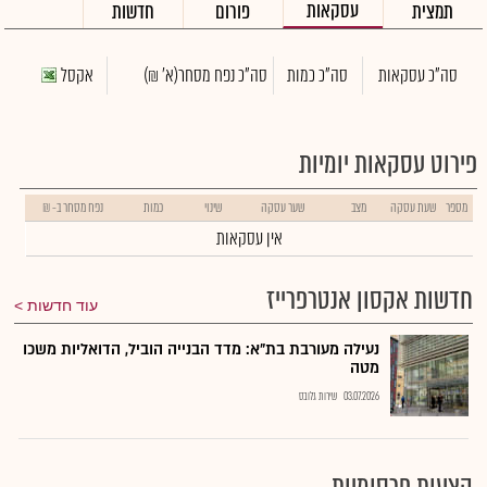
עסקאות
תמצית
פורום
חדשות
סה"כ עסקאות
סה"כ כמות
סה"כ נפח מסחר
(א' ₪)
אקסל
פירוט עסקאות יומיות
מספר
שעת עסקה
מצב
שער עסקה
שינוי
כמות
נפח מסחר ב- ₪
אין עסקאות
חדשות אקסון אנטרפרייז
עוד חדשות
נעילה מעורבת בת"א: מדד הבנייה הוביל, הדואליות משכו
מטה
03.07.2026
שירות גלובס