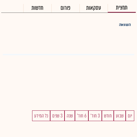
תמצית
עסקאות
פורום
חדשות
השוואה
יום
שבוע
חודש
3 חוד'
6 חוד'
שנה
3 שנים
כל המידע