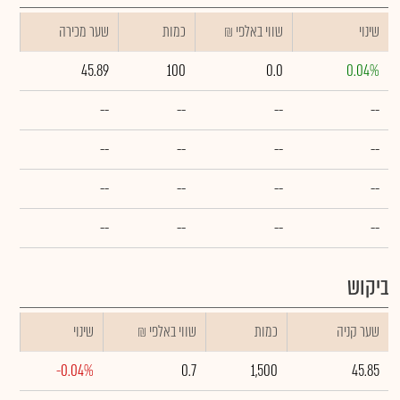
שינוי
₪ שווי באלפי
כמות
שער מכירה
45.89
100
0.0
0.04%
--
--
--
--
--
--
--
--
--
--
--
--
--
--
--
--
ביקוש
שער קניה
כמות
₪ שווי באלפי
שינוי
-0.04%
0.7
1,500
45.85