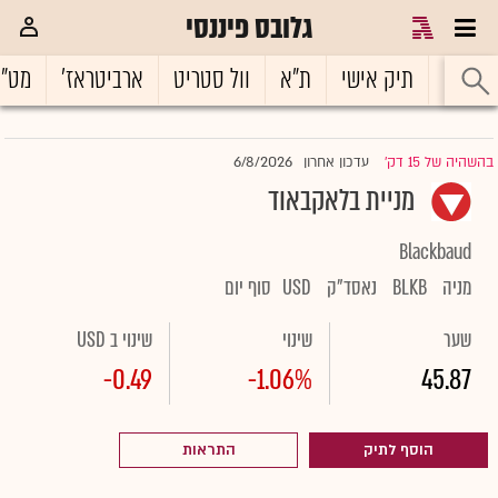
גלובס פיננסי
ראשי
תיק אישי
ת"א
וול סטריט
ארביטראז'
מט"
6/8/2026
בהשהיה של 15 דק'
עדכון אחרון
|
מניית בלאקבאוד
Blackbaud
מניה
BLKB
נאסד"ק
USD
סוף יום
שער
שינוי
שינוי ב USD
-0.49
-1.06%
45.87
הוסף לתיק
התראות