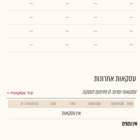
--
--
--
--
--
--
--
--
--
--
--
--
--
--
--
--
עסקאות אחרונות
עסקאות יומיות:
0
מינימום לעסקה:
עוד עסקאות
מספר
שעת עסקה
שער עסקה
שינוי
כמות
נפח מסחר ב- ₪
אין עסקאות
אין נתונים