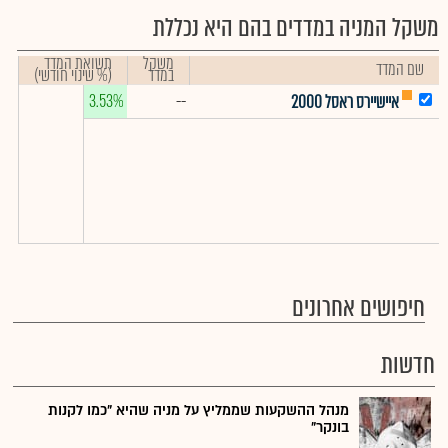
משקל המניה במדדים בהם היא נכללת
משקל
תשואת המדד
שם המדד
במדד
(% שינוי חודשי)
3.53%
--
איישיירס ראסל 2000
חיפושים אחרונים
חדשות
מנהל ההשקעות שממליץ על מניה שהיא "כמו לקנות
בונקר"